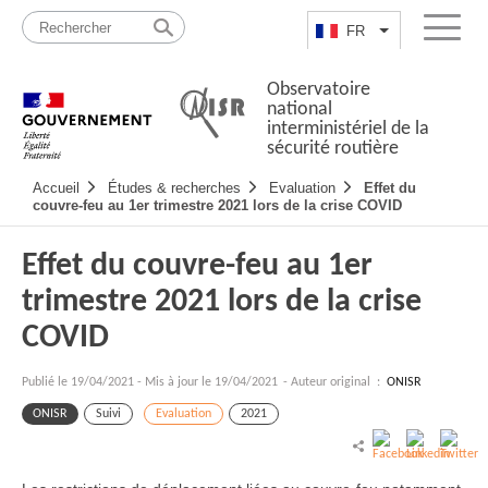
Passer
Plan
au
du
FR
Lister les actio
Menu
contenu
site
Observatoire
national
interministériel de la
sécurité routière
Navigation
Accueil
Études & recherches
Evaluation
Effet du
principale
couvre-feu au 1er trimestre 2021 lors de la crise COVID
Effet du couvre-feu au 1er
trimestre 2021 lors de la crise
COVID
Publié le
19/04/2021
-
Mis à jour le 19/04/2021
- Auteur original :
ONISR
ONISR
Suivi
Evaluation
2021