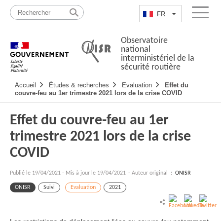
Passer
Plan
au
du
FR
Lister les actio
Menu
contenu
site
Observatoire
national
interministériel de la
sécurité routière
Navigation
Accueil
Études & recherches
Evaluation
Effet du
principale
couvre-feu au 1er trimestre 2021 lors de la crise COVID
Effet du couvre-feu au 1er
trimestre 2021 lors de la crise
COVID
Publié le
19/04/2021
-
Mis à jour le 19/04/2021
- Auteur original :
ONISR
ONISR
Suivi
Evaluation
2021