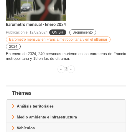
Barometro mensual - Enero 2024
Publicación el
12/02/2024
ONISR
Seguimiento
Barómetro mensual en Francia metropolitana y en el ultramar
2024
En enero de 2024, 240 personas murieron en las carreteras de Francia
metropolitana y 18 en las de ultramar.
‹‹
Page
3
››
Previous
Next
Pagination
page
page
Thèmes
Análisis territoriales
Medio ambiente e infraestructura
Vehículos