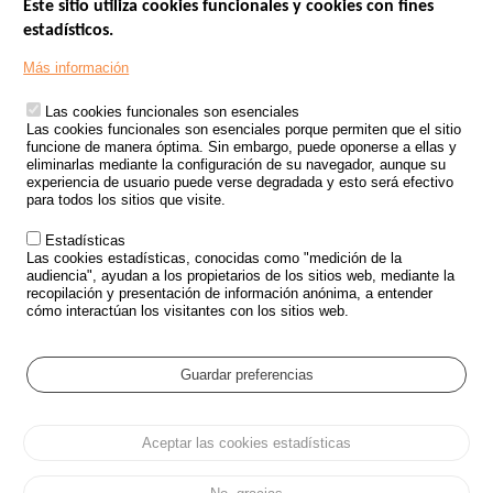
Este sitio utiliza cookies funcionales y cookies con fines
estadísticos.
Menu
SITIOS DE GOBIERNO
Footer
Más información
INSEGURIDAD VIAL
Las cookies funcionales son esenciales
TRATAMIENTO DE DATOS PERSONALES PROCEDENTES DE
Las cookies funcionales son esenciales porque permiten que el sitio
ACCIDENTES DE TRÁFICO
funcione de manera óptima. Sin embargo, puede oponerse a ellas y
eliminarlas mediante la configuración de su navegador, aunque su
ESTUDIOS
experiencia de usuario puede verse degradada y esto será efectivo
para todos los sitios que visite.
CONVOCATORIA DE PROYECTOS DE ESTUDIOS
Estadísticas
POLÍTICA DE SEGURIDAD VIAL
Las cookies estadísticas, conocidas como "medición de la
audiencia", ayudan a los propietarios de los sitios web, mediante la
recopilación y presentación de información anónima, a entender
Outils
EVENTOS
cómo interactúan los visitantes con los sitios web.
PREGUNTAS MÁS FRECUENTES
GLOSARIO
Guardar preferencias
Cookie settings
Aceptar las cookies estadísticas
Menu
Mapa del sitio
Protección de datos y Cookies
Administrar las cookies
Pied
Accesibilidad
Aviso legal
de