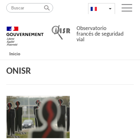
Pasar
Mapa
al
web
FR
List additional a
Menu
contenido
Observatorio
francés de seguridad
vial
Navigation
Inicio
principale
ONISR