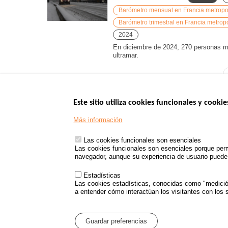
Barómetro mensual en Francia metropoli
Barómetro trimestral en Francia metropo
2024
En diciembre de 2024, 270 personas mur
ultramar.
Este sitio utiliza cookies funcionales y cookie
Menu
SITIOS DE GOBI
Más información
Footer
www.data.gouv.fr
Las cookies funcionales son esenciales
www.gouvernement
Las cookies funcionales son esenciales porque perm
www.legifrance.go
navegador, aunque su experiencia de usuario puede v
www.service-public
Estadísticas
Las cookies estadísticas, conocidas como "medición 
a entender cómo interactúan los visitantes con los s
Menu
Mapa del sitio
Protecc
Pied
Guardar preferencias
de