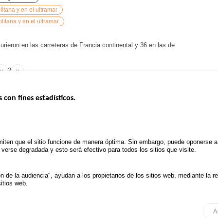
tana y en el ultramar
litana y en el ultramar
ieron en las carreteras de Francia continental y 36 en las de
‹‹
Page
2
››
Previous
Next
Pagination
page
page
s con fines estadísticos.
ERNO
INSEGURIDAD VIAL
ESTUDIOS
Tablero mensual
CONVOCAT
.gouv.fr
Informe anual de la seguridad vial
PROYECTOS
iten que el sitio funcione de manera óptima. Sin embargo, puede oponerse a e
uv.fr
Informe anual de la delincuencia
erse degradada y esto será efectivo para todos los sitios que visite.
POLÍTICA D
.fr
TRATAMIENTO DE DATOS
PERSONALES PROCEDENTES
de la audiencia", ayudan a los propietarios de los sitios web, mediante la r
DE ACCIDENTES DE TRÁFICO
itios web.
ión de datos y Cookies
Administrar las cookies
Ac
A
Todos los derechos reservados 2026