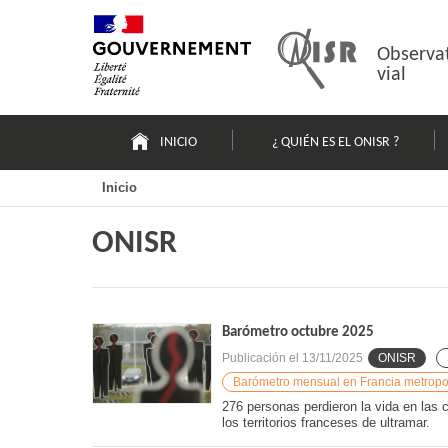
Pasar
Mapa
al
web
contenido
Observat
vial
Navigation
principale
INICIO
¿ QUIÉN ES EL ONISR ?
Inicio
ONISR
Barómetro octubre 2025
Publicación el
13/11/2025
ONISR
Barómetro mensual en Francia metropoli
276 personas perdieron la vida en las 
los territorios franceses de ultramar.