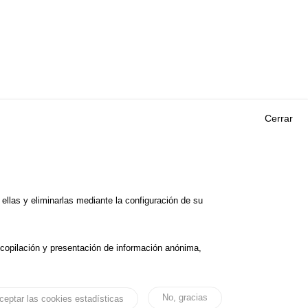
Cerrar
Outils
EVENTOS
PREGUNTAS MÁS
ORIA DE
FRECUENTES
 DE ESTUDIOS
llas y eliminarlas mediante la configuración de su
GLOSARIO
E SEGURIDAD VIAL
Cookie settings
ecopilación y presentación de información anónima,
cesibilidad
Aviso legal
No, gracias
ceptar las cookies estadísticas