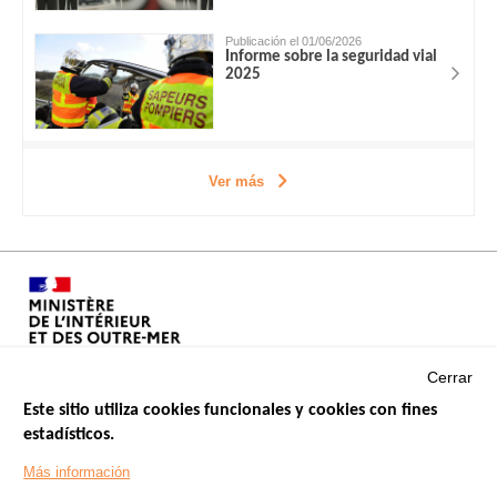
Publicación el 01/06/2026
Informe sobre la seguridad vial
2025
Ver más
Cerrar
Este sitio utiliza cookies funcionales y cookies con fines
estadísticos.
Menu
SITIOS DE GOBIERNO
Footer
Más información
INSEGURIDAD VIAL