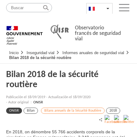
Pasar
Mapa
al
web
FR
List additional a
Menu
contenido
Observatorio
francés de seguridad
vial
Navigation
Inicio
Inseguridad vial
Informes anuales de seguridad vial
principale
Bilan 2018 de la sécurité routière
Bilan 2018 de la sécurité
routière
Publicación el
18/09/2019
-
Actualización el 18/09/2020
- Autor original :
ONISR
ONISR
Bilan
Bilans annuels de la Sécurité Routière
2018
En 2018, on dénombre 55 766 accidents corporels de la