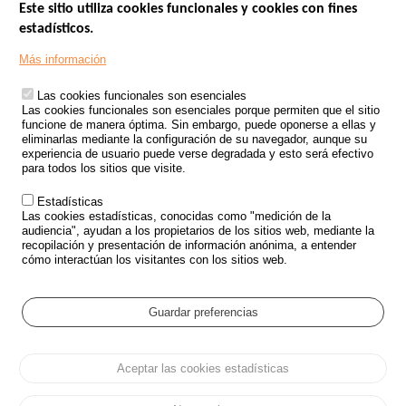
Este sitio utiliza cookies funcionales y cookies con fines
estadísticos.
Menu
SITIOS DE GOBIERNO
Footer
Más información
INSEGURIDAD VIAL
Las cookies funcionales son esenciales
TRATAMIENTO DE DATOS PERSONALES PROCEDENTES DE
Las cookies funcionales son esenciales porque permiten que el sitio
ACCIDENTES DE TRÁFICO
funcione de manera óptima. Sin embargo, puede oponerse a ellas y
eliminarlas mediante la configuración de su navegador, aunque su
ESTUDIOS
experiencia de usuario puede verse degradada y esto será efectivo
para todos los sitios que visite.
CONVOCATORIA DE PROYECTOS DE ESTUDIOS
Estadísticas
POLÍTICA DE SEGURIDAD VIAL
Las cookies estadísticas, conocidas como "medición de la
audiencia", ayudan a los propietarios de los sitios web, mediante la
recopilación y presentación de información anónima, a entender
Outils
EVENTOS
cómo interactúan los visitantes con los sitios web.
PREGUNTAS MÁS FRECUENTES
GLOSARIO
Guardar preferencias
Cookie settings
Aceptar las cookies estadísticas
Menu
Mapa del sitio
Protección de datos y Cookies
Administrar las cookies
Pied
Accesibilidad
Aviso legal
de