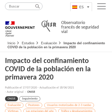
Pasar
Mapa
al
web
ES
List additional a
Menu
contenido
Observatorio
francés de seguridad
vial
Navigation
Inicio
Estudios
Evaluación
Impacto del confinamiento
principale
COVID de la población en la primavera 2020
Impacto del confinamiento
COVID de la población en la
primavera 2020
Publicación el
17/07/2020
-
Actualización el 18/06/2021
- Autor original :
ONISR
ONISR
Seguimiento
Evaluación
Peatones
Usuarios motorizados de 2-3 ruedas
Víctimas
Las estaciones del año
Tráfico y desplazamientos