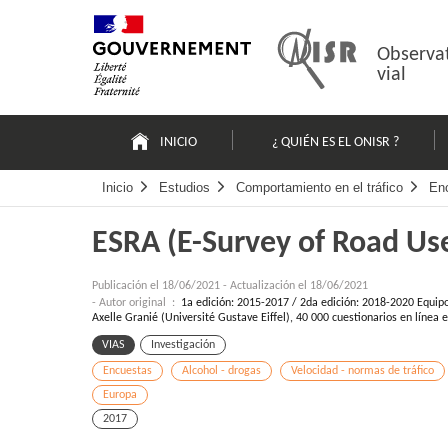
Pasar
Mapa
al
web
contenido
Observat
vial
Navigation
principale
INICIO
¿ QUIÉN ES EL ONISR ?
Inicio
Estudios
Comportamiento en el tráfico
En
ESRA (E-Survey of Road Use
Publicación el
18/06/2021
-
Actualización el 18/06/2021
- Autor original :
1a edición: 2015-2017 / 2da edición: 2018-2020 Equipo 
Axelle Granié (Université Gustave Eiffel), 40 000 cuestionarios en línea
VIAS
Investigación
Encuestas
Alcohol - drogas
Velocidad - normas de tráfico
Europa
2017