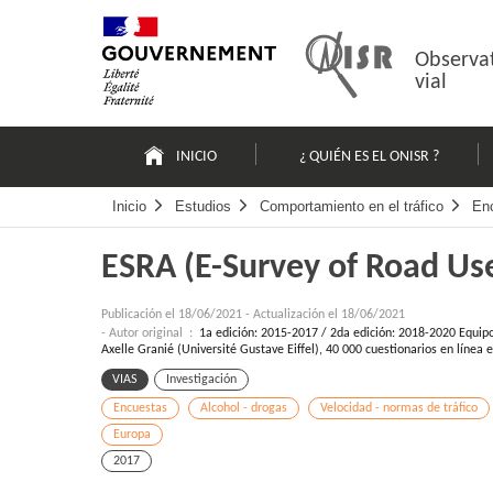
Pasar
Mapa
al
web
contenido
Observat
vial
Navigation
principale
INICIO
¿ QUIÉN ES EL ONISR ?
Inicio
Estudios
Comportamiento en el tráfico
En
ESRA (E-Survey of Road Use
Publicación el
18/06/2021
-
Actualización el 18/06/2021
- Autor original :
1a edición: 2015-2017 / 2da edición: 2018-2020 Equipo 
Axelle Granié (Université Gustave Eiffel), 40 000 cuestionarios en línea
VIAS
Investigación
Encuestas
Alcohol - drogas
Velocidad - normas de tráfico
Europa
2017