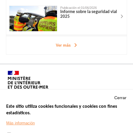
Publicación el 01/06/2026
Informe sobre la seguridad vial
2025
Ver más
Cerrar
Este sitio utiliza cookies funcionales y cookies con fines
estadísticos.
Menu
SITIOS DE GOBIERNO
Footer
Más información
INSEGURIDAD VIAL