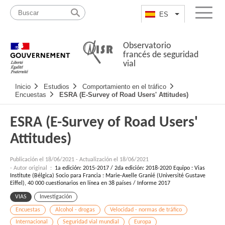
Pasar
Mapa
al
web
ES
List additional a
Menu
contenido
Observatorio
francés de seguridad
vial
Navigation
Inicio
Estudios
Comportamiento en el tráfico
principale
Encuestas
ESRA (E-Survey of Road Users' Attitudes)
ESRA (E-Survey of Road Users'
Attitudes)
Publicación el
18/06/2021
-
Actualización el 18/06/2021
- Autor original :
1a edición: 2015-2017 / 2da edición: 2018-2020 Equipo : Vias
Institute (Bélgica) Socio para Francia : Marie-Axelle Granié (Université Gustave
Eiffel), 40 000 cuestionarios en línea en 38 países / Informe 2017
VIAS
Investigación
Encuestas
Alcohol - drogas
Velocidad - normas de tráfico
Internacional
Seguridad vial mundial
Europa