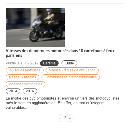
Vitesses des deux-roues motorisés dans 10 carrefours à feux
parisiens
Publié le
13/02/2019
Cerema
Etude
2-3 roues motorisés
Vitesse - règles de circulation
Réseaux urbains
Communes et intercommunalités
Analyses territoriales
2014
2016
La moitié des cyclomotoristes et environ un tiers des motocyclistes
tués le sont en agglomération. En effet, en tant qu’usagers
vulnérables,...
‹‹
Page
2
››
Page
Page
Pagination
précédente
suivante