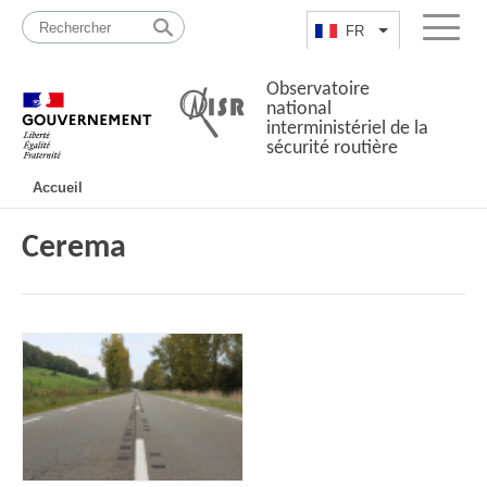
Passer
Plan
au
du
FR
Lister les actio
Menu
contenu
site
Observatoire
national
interministériel de la
sécurité routière
Navigation
Accueil
principale
Cerema