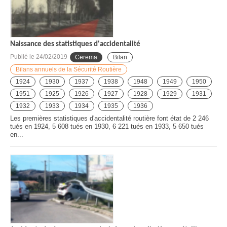
Naissance des statistiques d'accidentalité
Publié le
24/02/2019
Cerema
Bilan
Bilans annuels de la Sécurité Routière
1924
1930
1937
1938
1948
1949
1950
1951
1925
1926
1927
1928
1929
1931
1932
1933
1934
1935
1936
Les premières statistiques d'accidentalité routière font état de 2 246
tués en 1924, 5 608 tués en 1930, 6 221 tués en 1933, 5 650 tués
en...