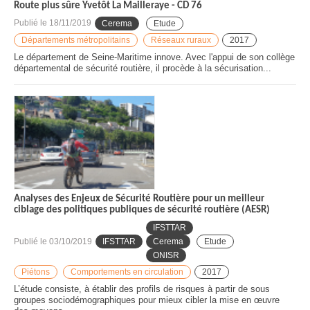
Route plus sûre Yvetôt La Mailleraye - CD 76
Publié le
18/11/2019
Cerema
Etude
Départements métropolitains
Réseaux ruraux
2017
Le département de Seine-Maritime innove. Avec l'appui de son collège
départemental de sécurité routière, il procède à la sécurisation...
Analyses des Enjeux de Sécurité Routière pour un meilleur
ciblage des politiques publiques de sécurité routière (AESR)
IFSTTAR
Publié le
03/10/2019
IFSTTAR
Cerema
Etude
ONISR
Piétons
Comportements en circulation
2017
L’étude consiste, à établir des profils de risques à partir de sous
groupes sociodémographiques pour mieux cibler la mise en œuvre