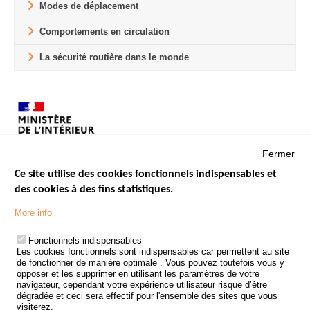
Modes de déplacement
Comportements en circulation
La sécurité routière dans le monde
Fermer
Ce site utilise des cookies fonctionnels indispensables et
des cookies à des fins statistiques.
Menu
LES SITES PUBLICS
More info
Footer
ÉTAT DE L’INSÉCURITÉ ROUTIÈRE
Fonctionnels indispensables
Les cookies fonctionnels sont indispensables car permettent au site
TRAITEMENT DES DONNÉES PERSONNELLES DES ACCIDENTS DE
de fonctionner de manière optimale . Vous pouvez toutefois vous y
LA ROUTE
opposer et les supprimer en utilisant les paramètres de votre
navigateur, cependant votre expérience utilisateur risque d’être
ETUDES ET RECHERCHES
dégradée et ceci sera effectif pour l'ensemble des sites que vous
visiterez.