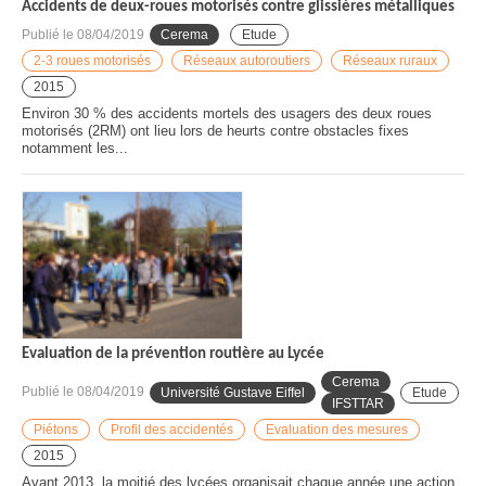
Accidents de deux-roues motorisés contre glissières métalliques
Publié le
08/04/2019
Cerema
Etude
2-3 roues motorisés
Réseaux autoroutiers
Réseaux ruraux
2015
Environ 30 % des accidents mortels des usagers des deux roues
motorisés (2RM) ont lieu lors de heurts contre obstacles fixes
notamment les...
Evaluation de la prévention routière au Lycée
Cerema
Publié le
08/04/2019
Université Gustave Eiffel
Etude
IFSTTAR
Piétons
Profil des accidentés
Evaluation des mesures
2015
Avant 2013, la moitié des lycées organisait chaque année une action