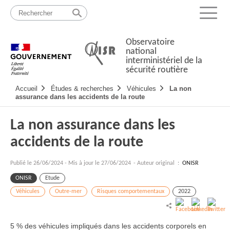
Passer
Plan
au
du
Menu
contenu
site
Observatoire
national
interministériel de la
sécurité routière
Navigation
Accueil
Études & recherches
Véhicules
La non
principale
assurance dans les accidents de la route
La non assurance dans les
accidents de la route
Publié le
26/06/2024
-
Mis à jour le 27/06/2024
- Auteur original :
ONISR
ONISR
Etude
Véhicules
Outre-mer
Risques comportementaux
2022
5 % des véhicules impliqués dans les accidents corporels en