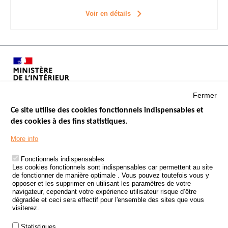
Voir en détails
Fermer
Ce site utilise des cookies fonctionnels indispensables et
des cookies à des fins statistiques.
Menu
LES SITES PUBLICS
More info
Footer
ÉTAT DE L’INSÉCURITÉ ROUTIÈRE
Fonctionnels indispensables
Les cookies fonctionnels sont indispensables car permettent au site
TRAITEMENT DES DONNÉES PERSONNELLES DES ACCIDENTS DE
de fonctionner de manière optimale . Vous pouvez toutefois vous y
LA ROUTE
opposer et les supprimer en utilisant les paramètres de votre
navigateur, cependant votre expérience utilisateur risque d’être
ETUDES ET RECHERCHES
dégradée et ceci sera effectif pour l'ensemble des sites que vous
visiterez.
APPEL À PROJETS
Statistiques
POLITIQUE DE SÉCURITÉ ROUTIÈRE