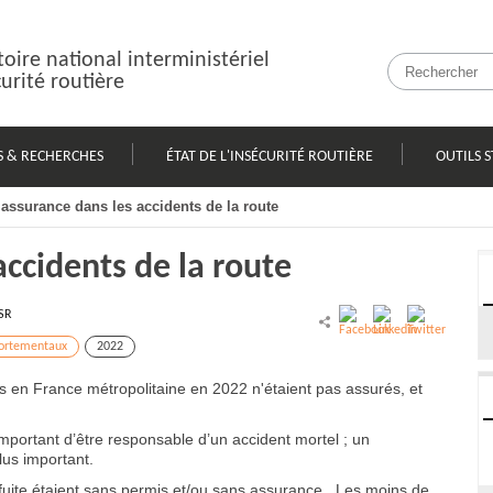
oire national interministériel
curité routière
S & RECHERCHES
ÉTAT DE L'INSÉCURITÉ ROUTIÈRE
OUTILS S
assurance dans les accidents de la route
accidents de la route
SR
ortementaux
2022
s en France métropolitaine en 2022 n'étaient pas assurés, et
mportant d’être responsable d’un accident mortel ; un
lus important.
fuite étaient sans permis et/ou sans assurance.
Les moins de