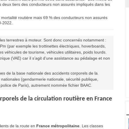
ais deux tiers des conducteurs non assurés impliqués dans les
 mortalité routière mais 69 % des conducteurs non assurés
8-2022.
ules terrestres à moteur. Sont donc concernés notamment :
m (par exemple les trottinettes électriques, hoverboards,
 véhicules de tourisme, véhicules utilitaires, poids lourds.
rique (VAE) car il s’agit d’une assistance au pédalage et non
es de la base nationale des accidents corporels de la
re nationales (gendarmerie nationale, sécurité publique,
e police de Paris), autrement nommée fichier BAAC.
porels de la circulation routière en France
ents de la route en
France métropolitaine
. Les classes