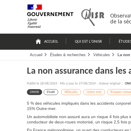
Passer
Plan
au
du
contenu
site
Observat
de la sé
Navigation
principale
ACCUEIL
QUI EST L'ONISR
ÉTUDE
Accueil
Études & recherches
Véhicules
La non 
La non assurance dans les 
Publié le
26/06/2024
-
Mis à jour le 27/06/2024
- Auteur original :
ONI
ONISR
Etude
Véhicules
Outre-mer
Risques comp
5 % des véhicules impliqués dans les accidents corporel
15% Outre-mer.
Un automobiliste non-assuré aura un risque 4 fois plus i
conducteur de deux-roues motorisé, un risque 2,5 fois p
En France métropolitaine, un quart des conducteurs en 