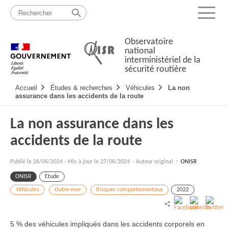
Passer
Plan
au
du
Menu
contenu
site
Observatoire
national
interministériel de la
sécurité routière
Navigation
Accueil
Études & recherches
Véhicules
La non
principale
assurance dans les accidents de la route
La non assurance dans les
accidents de la route
Publié le
26/06/2024
-
Mis à jour le 27/06/2024
- Auteur original :
ONISR
ONISR
Etude
Véhicules
Outre-mer
Risques comportementaux
2022
5 % des véhicules impliqués dans les accidents corporels en