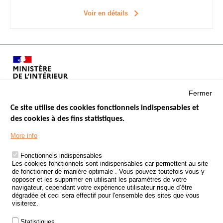
Voir en détails
Fermer
Ce site utilise des cookies fonctionnels indispensables et
des cookies à des fins statistiques.
Menu
LES SITES PUBLICS
More info
Footer
ÉTAT DE L’INSÉCURITÉ ROUTIÈRE
Fonctionnels indispensables
Les cookies fonctionnels sont indispensables car permettent au site
TRAITEMENT DES DONNÉES PERSONNELLES DES ACCIDENTS DE
de fonctionner de manière optimale . Vous pouvez toutefois vous y
LA ROUTE
opposer et les supprimer en utilisant les paramètres de votre
navigateur, cependant votre expérience utilisateur risque d’être
ETUDES ET RECHERCHES
dégradée et ceci sera effectif pour l'ensemble des sites que vous
visiterez.
APPEL À PROJETS
Statistiques
POLITIQUE DE SÉCURITÉ ROUTIÈRE