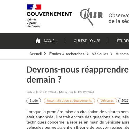
Passer
Plan
au
du
contenu
site
Observat
de la sé
Navigation
principale
ACCUEIL
QUI EST L'ONISR
ÉTUDE
Accueil
Études & recherches
Véhicules
Automat
Devrons-nous réapprendre 
demain ?
Publié le
21/11/2024
-
Mis à jour le 12/12/2024
Etude
Automatisation et équipements
Véhicules
2023
Lorsque la première mise en circulation de voitures se
était annoncée, il restait encore des questions auxquell
techniques concerne la reprise en main du véhicule aprè
véhicules permettraient en théorie de pouvoir réaliser