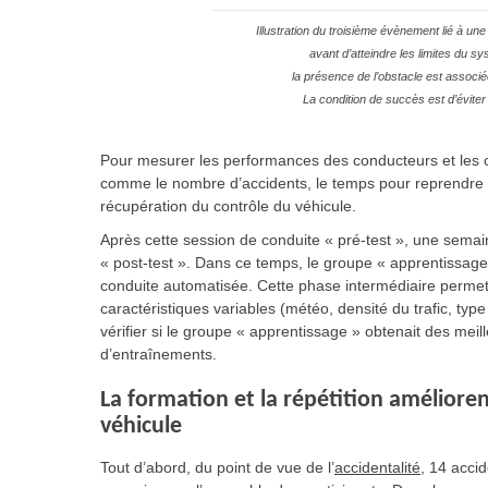
Illustration du troisième évènement lié à un
avant d’atteindre les limites du sy
la présence de l’obstacle est associ
La condition de succès est d’éviter 
Pour mesurer les performances des conducteurs et les co
comme le nombre d’accidents, le temps pour reprendre l
récupération du contrôle du véhicule.
Après cette session de conduite « pré-test », une semai
« post-test ». Dans ce temps, le groupe « apprentissage
conduite automatisée. Cette phase intermédiaire permetta
caractéristiques variables (météo, densité du trafic, type
vérifier si le groupe « apprentissage » obtenait des meil
d’entraînements.
La formation et la répétition améliore
véhicule
Tout d’abord, du point de vue de l’
accidentalité
, 14 acci