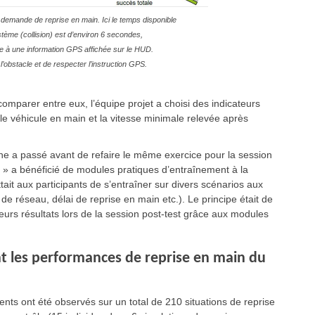
e demande de reprise en main. Ici le temps disponible
stème (collision)
est d’environ 6 secondes,
ée à une information GPS affichée sur le HUD.
l’obstacle et de respecter l’instruction GPS.
mparer entre eux, l’équipe projet a choisi des indicateurs
e véhicule en main et la vitesse minimale relevée après
ne a passé avant de refaire le même exercice pour la session
 » a bénéficié de modules pratiques d’entraînement à la
it aux participants de s’entraîner sur divers scénarios aux
 de réseau, délai de reprise en main etc.). Le principe était de
leurs résultats lors de la session post-test grâce aux modules
nt les performances de reprise en main du
dents ont été observés sur un total de 210 situations de reprise