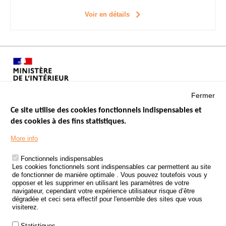
Voir en détails
Fermer
Ce site utilise des cookies fonctionnels indispensables et
des cookies à des fins statistiques.
Menu
LES SITES PUBLICS
More info
Footer
ÉTAT DE L’INSÉCURITÉ ROUTIÈRE
Fonctionnels indispensables
Les cookies fonctionnels sont indispensables car permettent au site
TRAITEMENT DES DONNÉES PERSONNELLES DES ACCIDENTS DE
de fonctionner de manière optimale . Vous pouvez toutefois vous y
LA ROUTE
opposer et les supprimer en utilisant les paramètres de votre
navigateur, cependant votre expérience utilisateur risque d’être
ETUDES ET RECHERCHES
dégradée et ceci sera effectif pour l'ensemble des sites que vous
visiterez.
APPEL À PROJETS
Statistiques