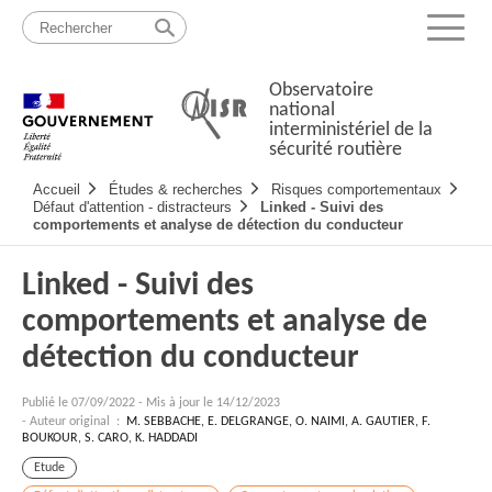
Passer
Plan
au
du
Menu
contenu
site
Observatoire
national
interministériel de la
sécurité routière
Navigation
Accueil
Études & recherches
Risques comportementaux
principale
Défaut d'attention - distracteurs
Linked - Suivi des
comportements et analyse de détection du conducteur
Linked - Suivi des
comportements et analyse de
détection du conducteur
Publié le
07/09/2022
-
Mis à jour le 14/12/2023
- Auteur original :
M. SEBBACHE, E. DELGRANGE, O. NAIMI, A. GAUTIER, F.
BOUKOUR, S. CARO, K. HADDADI
Etude