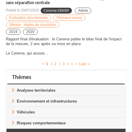
sans séparation centrale
Publié le
20/07/2020
Cerema-ONISR
Article
Evaluation des mesures
Réseaux ruraux
Vitesse - règles de circulation
2019
2020
Rapport final d'évaluation : le Cerema publie le bilan final de l'impact
de la mesure, 2 ans après sa mise en place.
Le Cerema, qui assure...
Page
1
Page
2
Page
3
Page
››
Dernière
Last »
Pagination
courante
suivante
page
Thèmes
Analyses territoriales
Environnement et infrastructures
Véhicules
Risques comportementaux