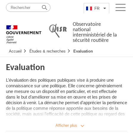
Passer
Plan
au
du
FR
Lister les actio
Menu
contenu
site
Observatoire
national
interministériel de la
sécurité routière
Navigation
Accueil
Études & recherches
Evaluation
principale
Evaluation
L’évaluation des politiques publiques vise à produire une
connaissance sur une politique. Elle concerne généralement
une mesure ou un dispositif en particulier, et est effectuée
dans le but d’améliorer sa mise en œuvre et les prises de
décision à venir. La démarche permet d’apprécier la pertinence
de la politique comme réponse apportée aux besoins de la
société, mais aussi l’efficacité de cette politique au regard des
objectifs initiaux.
Afficher plus
La démarche évaluative commence dès la conception d’une