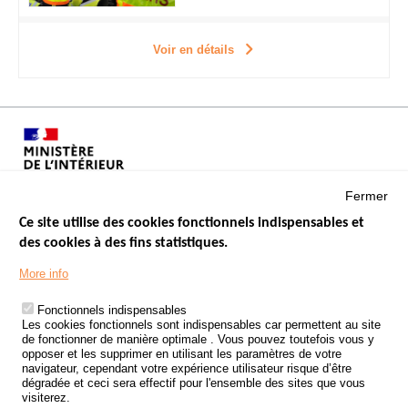
Voir en détails
Fermer
Ce site utilise des cookies fonctionnels indispensables et
des cookies à des fins statistiques.
Menu
LES SITES PUBLICS
More info
Footer
ÉTAT DE L’INSÉCURITÉ ROUTIÈRE
Fonctionnels indispensables
Les cookies fonctionnels sont indispensables car permettent au site
TRAITEMENT DES DONNÉES PERSONNELLES DES ACCIDENTS DE
de fonctionner de manière optimale . Vous pouvez toutefois vous y
LA ROUTE
opposer et les supprimer en utilisant les paramètres de votre
navigateur, cependant votre expérience utilisateur risque d’être
ETUDES ET RECHERCHES
dégradée et ceci sera effectif pour l'ensemble des sites que vous
visiterez.
APPEL À PROJETS