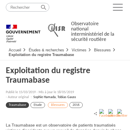
Passer
Plan
au
du
Menu
contenu
site
Observatoire
national
interministériel de la
sécurité routière
Navigation
Accueil
Études & recherches
Victimes
Blessures
principale
Exploitation du registre Traumabase
Exploitation du registre
Traumabase
Publié le
15/03/2019
-
Mis à jour le 18/05/2019
- Auteur original :
Sophie Hamada, Tobias Gauss
Traumabase
Etude
Blessures
2016
La Traumabase est un observatoire de patients traumatisés