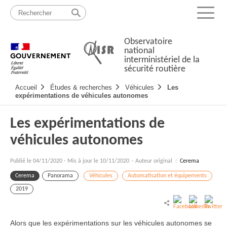
Passer
Plan
au
du
Menu
contenu
site
Observatoire
national
interministériel de la
sécurité routière
Navigation
Accueil
Études & recherches
Véhicules
Les
principale
expérimentations de véhicules autonomes
Les expérimentations de
véhicules autonomes
Publié le
04/11/2020
-
Mis à jour le 10/11/2020
- Auteur original :
Cerema
Cerema
Panorama
Véhicules
Automatisation et équipements
2019
Alors que les expérimentations sur les véhicules autonomes se