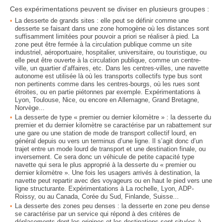
Ces expérimentations peuvent se diviser en plusieurs groupes :
La desserte de grands sites : elle peut se définir comme une
desserte se faisant dans une zone homogène où les distances sont
suffisamment limitées pour pouvoir a priori se réaliser à pied. La
zone peut être fermée à la circulation publique comme un site
industriel, aéroportuaire, hospitalier, universitaire, ou touristique, ou
elle peut être ouverte à la circulation publique, comme un centre-
ville, un quartier d’affaires, etc. Dans les centres-villes, une navette
autonome est utilisée là où les transports collectifs type bus sont
non pertinents comme dans les centres-bourgs, où les rues sont
étroites, ou en partie piétonnes par exemple. Expérimentations à
Lyon, Toulouse, Nice, ou encore en Allemagne, Grand Bretagne,
Norvège...
La desserte de type « premier ou dernier kilomètre » : la desserte du
premier et du dernier kilomètre se caractérise par un rabattement sur
une gare ou une station de mode de transport collectif lourd, en
général depuis ou vers un terminus d’une ligne. Il s’agit donc d’un
trajet entre un mode lourd de transport et une destination finale, ou
inversement. Ce sera donc un véhicule de petite capacité type
navette qui sera le plus approprié à la desserte du « premier ou
dernier kilomètre ». Une fois les usagers arrivés à destination, la
navette peut repartir avec des voyageurs ou en haut le pied vers une
ligne structurante. Expérimentations à La rochelle, Lyon, ADP-
Roissy, ou au Canada, Corée du Sud, Finlande, Suisse...
La desserte des zones peu denses : la desserte en zone peu dense
se caractérise par un service qui répond à des critères de
déplacements dont les origines et les destinations sont situées à