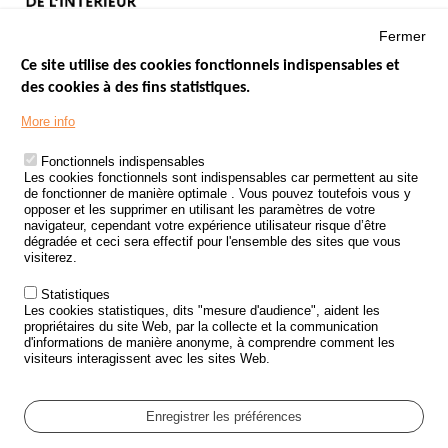
Fermer
Ce site utilise des cookies fonctionnels indispensables et
des cookies à des fins statistiques.
Menu
LES SITES PUBLICS
More info
Footer
ÉTAT DE L’INSÉCURITÉ ROUTIÈRE
Fonctionnels indispensables
Les cookies fonctionnels sont indispensables car permettent au site
TRAITEMENT DES DONNÉES PERSONNELLES DES ACCIDENTS DE
de fonctionner de manière optimale . Vous pouvez toutefois vous y
LA ROUTE
opposer et les supprimer en utilisant les paramètres de votre
navigateur, cependant votre expérience utilisateur risque d’être
ETUDES ET RECHERCHES
dégradée et ceci sera effectif pour l'ensemble des sites que vous
visiterez.
APPEL À PROJETS
Statistiques
POLITIQUE DE SÉCURITÉ ROUTIÈRE
Les cookies statistiques, dits "mesure d'audience", aident les
propriétaires du site Web, par la collecte et la communication
d'informations de manière anonyme, à comprendre comment les
Outils
AGENDA
visiteurs interagissent avec les sites Web.
FAQ
GLOSSAIRE
Enregistrer les préférences
Cookie settings