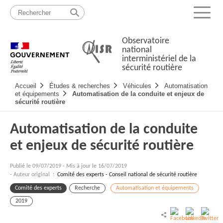
Passer
Plan
au
du
Menu
contenu
site
Observatoire
national
interministériel de la
sécurité routière
Navigation
Accueil
Études & recherches
Véhicules
Automatisation
principale
et équipements
Automatisation de la conduite et enjeux de
sécurité routière
Automatisation de la conduite
et enjeux de sécurité routière
Publié le
09/07/2019
-
Mis à jour le 16/07/2019
- Auteur original :
Comité des experts - Conseil national de sécurité routière
Comité des experts
Recherche
Automatisation et équipements
2019