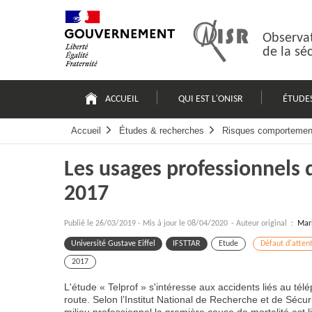
Passer
Plan
au
du
contenu
site
Observat
de la sé
Navigation
principale
ACCUEIL
QUI EST L'ONISR
ÉTUDE
Accueil
Études & recherches
Risques comportemen
Les usages professionnels 
2017
Publié le
26/03/2019
-
Mis à jour le 08/04/2020
- Auteur original :
Mar
Université Gustave Eiffel
IFSTTAR
Etude
Défaut d'attent
2017
L'étude « Telprof » s'intéresse aux accidents liés au té
route. Selon l’Institut National de Recherche et de Sécu