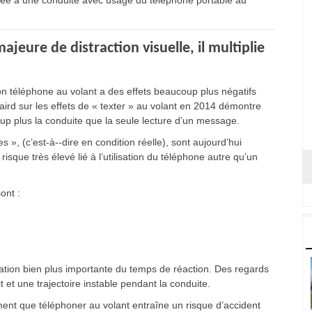
 liée à une conduite avec usage du téléphone portable au
jeure de distraction visuelle, il multiplie
 téléphone au volant a des effets beaucoup plus négatifs
rd sur les effets de « texter » au volant en 2014 démontre
oup plus la conduite que la seule lecture d’un message.
 », (c’est-à--dire en condition réelle), sont aujourd’hui
sque très élevé lié à l’utilisation du téléphone autre qu’un
ont :
ion bien plus importante du temps de réaction. Des regards
 et une trajectoire instable pendant la conduite.
ment que téléphoner au volant entraîne un risque d’accident