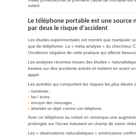
milieu professionnel la première cause de mortalité est
volant.
Le téléphone portable est une source ma
par deux le risque d’accident
Les études expérimentales ont montré que manipuler son
que de téléphoner. La « méta-analyse » du chercheur Cai
l’incidence négative de cette pratique qui affecte beauc
Les analyses récentes issues des études « naturalistiques
basées sur des accidents avérés et mettent en avant un ri
appel.
Les activités qui comportent les risques les plus élevés s
numéroter ;
lire / écrire,
envoyer des messages ;
atteindre un objet comme son téléphone.
Avec un téléphone au volant on remarque une augmentat
prolongés sur l’écran induisent un champ de vision réduit
Les « observations naturalistiques » américaines confir