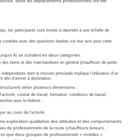
 exclus, seuls les déplacements professionnels ont été
ps, les participants sont invités à répondre à une échelle de
 la conduite avec des questions basées sur leur avis pour cette
rquoi ils se scindent en deux catégories :
rte des biens et des marchandises en général (chauffeurs de poids
 indépendante dont la mission principale implique l’utilisation d’un
t afin d’arriver à destination.
 structurent selon plusieurs dimensions :
activité, contrat de travail, formation, conditions de travail ;
sition pour la réaliser ;
 ;
yer au cours de l’activité.
une exploration qualitative des attitudes et des comportements
es de professionnels de la route (chauffeurs livreurs,
ainsi que deux groupes de professionnels « mobiles »