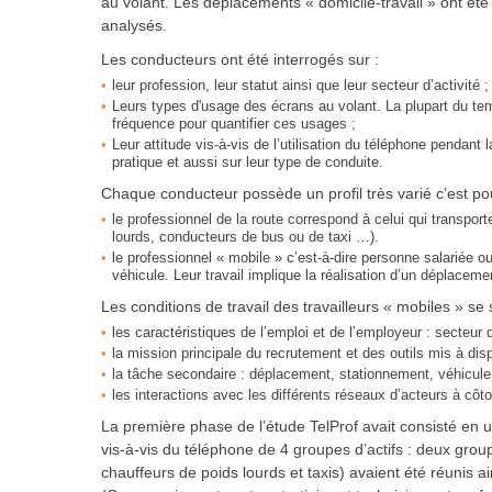
au volant. Les déplacements « domicile-travail » ont été
analysés.
Les conducteurs ont été interrogés sur :
leur profession, leur statut ainsi que leur secteur d’activité ;
Leurs types d'usage des écrans au volant. La plupart du tem
fréquence pour quantifier ces usages ;
Leur attitude vis-à-vis de l’utilisation du téléphone pendant
pratique et aussi sur leur type de conduite.
Chaque conducteur possède un profil très varié c’est pou
le professionnel de la route correspond à celui qui transpo
lourds, conducteurs de bus ou de taxi …).
le professionnel « mobile » c’est-à-dire personne salariée ou
véhicule. Leur travail implique la réalisation d’un déplacemen
Les conditions de travail des travailleurs « mobiles » se
les caractéristiques de l’emploi et de l’employeur : secteur d’
la mission principale du recrutement et des outils mis à dispo
la tâche secondaire : déplacement, stationnement, véhicule
les interactions avec les différents réseaux d’acteurs à côto
La première phase de l’étude TelProf avait consisté en 
vis-à-vis du téléphone de 4 groupes d’actifs : deux group
chauffeurs de poids lourds et taxis) avaient été réunis 