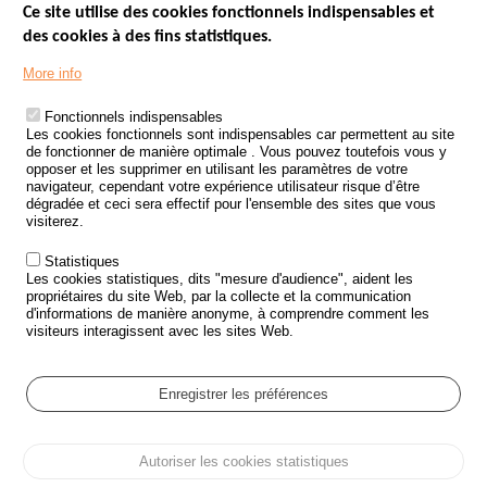
Ce site utilise des cookies fonctionnels indispensables et
des cookies à des fins statistiques.
Menu
LES SITES PUBLICS
More info
Footer
ÉTAT DE L’INSÉCURITÉ ROUTIÈRE
Fonctionnels indispensables
Les cookies fonctionnels sont indispensables car permettent au site
TRAITEMENT DES DONNÉES PERSONNELLES DES ACCIDENTS DE
de fonctionner de manière optimale . Vous pouvez toutefois vous y
LA ROUTE
opposer et les supprimer en utilisant les paramètres de votre
navigateur, cependant votre expérience utilisateur risque d’être
ETUDES ET RECHERCHES
dégradée et ceci sera effectif pour l'ensemble des sites que vous
visiterez.
APPEL À PROJETS
Statistiques
POLITIQUE DE SÉCURITÉ ROUTIÈRE
Les cookies statistiques, dits "mesure d'audience", aident les
propriétaires du site Web, par la collecte et la communication
d'informations de manière anonyme, à comprendre comment les
Outils
AGENDA
visiteurs interagissent avec les sites Web.
FAQ
GLOSSAIRE
Enregistrer les préférences
Cookie settings
Autoriser les cookies statistiques
Menu
Plan du site
Protection des données personnelles et Cookies
Pied