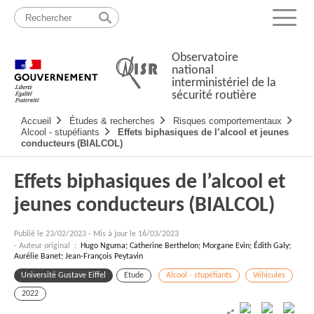
Passer
Plan
au
du
Menu
contenu
site
Observatoire
national
interministériel de la
sécurité routière
Navigation
Accueil
Études & recherches
Risques comportementaux
principale
Alcool - stupéfiants
Effets biphasiques de l’alcool et jeunes
conducteurs (BIALCOL)
Effets biphasiques de l’alcool et
jeunes conducteurs (BIALCOL)
Publié le
23/02/2023
-
Mis à jour le 16/03/2023
- Auteur original :
Hugo Nguma; Catherine Berthelon; Morgane Evin; Édith Galy;
Aurélie Banet; Jean-François Peytavin
Université Gustave Eiffel
Etude
Alcool - stupéfiants
Véhicules
2022