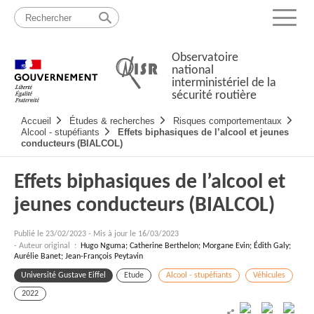
Passer
Plan
au
du
Menu
contenu
site
Observatoire
national
interministériel de la
sécurité routière
Navigation
Accueil
Études & recherches
Risques comportementaux
principale
Alcool - stupéfiants
Effets biphasiques de l’alcool et jeunes
conducteurs (BIALCOL)
Effets biphasiques de l’alcool et
jeunes conducteurs (BIALCOL)
Publié le
23/02/2023
-
Mis à jour le 16/03/2023
- Auteur original :
Hugo Nguma; Catherine Berthelon; Morgane Evin; Édith Galy;
Aurélie Banet; Jean-François Peytavin
Université Gustave Eiffel
Etude
Alcool - stupéfiants
Véhicules
2022