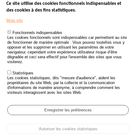
Ce site utilise des cookies fonctionnels indispensables et
des cookies à des fins statistiques.
Menu
LES SITES PUBLICS
More info
Footer
ÉTAT DE L’INSÉCURITÉ ROUTIÈRE
Fonctionnels indispensables
Les cookies fonctionnels sont indispensables car permettent au site
TRAITEMENT DES DONNÉES PERSONNELLES DES ACCIDENTS DE
de fonctionner de manière optimale . Vous pouvez toutefois vous y
LA ROUTE
opposer et les supprimer en utilisant les paramètres de votre
navigateur, cependant votre expérience utilisateur risque d’être
ETUDES ET RECHERCHES
dégradée et ceci sera effectif pour l'ensemble des sites que vous
visiterez.
APPEL À PROJETS
Statistiques
POLITIQUE DE SÉCURITÉ ROUTIÈRE
Les cookies statistiques, dits "mesure d'audience", aident les
propriétaires du site Web, par la collecte et la communication
d'informations de manière anonyme, à comprendre comment les
Outils
AGENDA
visiteurs interagissent avec les sites Web.
FAQ
GLOSSAIRE
Enregistrer les préférences
Cookie settings
Autoriser les cookies statistiques
Menu
Plan du site
Protection des données personnelles et Cookies
Pied