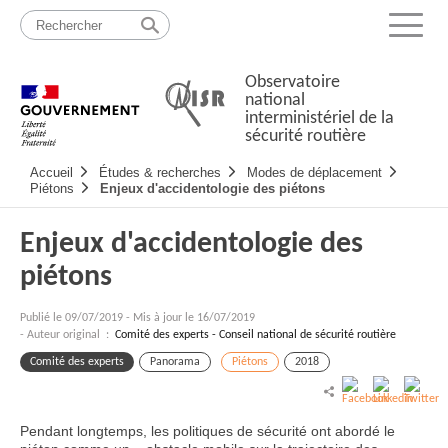
Passer
Plan
au
du
Menu
contenu
site
Observatoire
national
interministériel de la
sécurité routière
Navigation
Accueil
Études & recherches
Modes de déplacement
principale
Piétons
Enjeux d'accidentologie des piétons
Enjeux d'accidentologie des
piétons
Publié le
09/07/2019
-
Mis à jour le 16/07/2019
- Auteur original :
Comité des experts - Conseil national de sécurité routière
Comité des experts
Panorama
Piétons
2018
Pendant longtemps, les politiques de sécurité ont abordé le