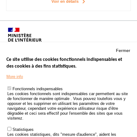
Voir en détails
Fermer
Ce site utilise des cookies fonctionnels indispensables et
des cookies à des fins statistiques.
Menu
LES SITES PUBLICS
More info
Footer
ÉTAT DE L’INSÉCURITÉ ROUTIÈRE
Fonctionnels indispensables
Les cookies fonctionnels sont indispensables car permettent au site
TRAITEMENT DES DONNÉES PERSONNELLES DES ACCIDENTS DE
de fonctionner de manière optimale . Vous pouvez toutefois vous y
LA ROUTE
opposer et les supprimer en utilisant les paramètres de votre
navigateur, cependant votre expérience utilisateur risque d’être
ETUDES ET RECHERCHES
dégradée et ceci sera effectif pour l'ensemble des sites que vous
visiterez.
APPEL À PROJETS
Statistiques
POLITIQUE DE SÉCURITÉ ROUTIÈRE
Les cookies statistiques, dits "mesure d'audience", aident les