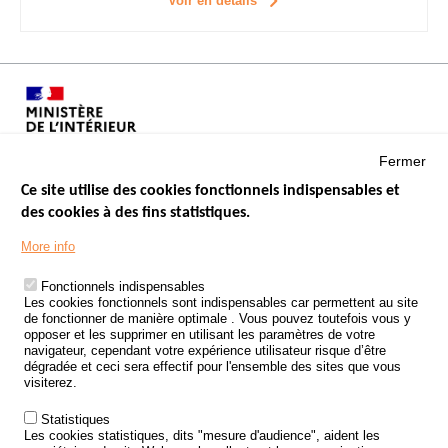
Voir en détails
Fermer
Ce site utilise des cookies fonctionnels indispensables et
des cookies à des fins statistiques.
Menu
LES SITES PUBLICS
More info
Footer
ÉTAT DE L’INSÉCURITÉ ROUTIÈRE
Fonctionnels indispensables
Les cookies fonctionnels sont indispensables car permettent au site
TRAITEMENT DES DONNÉES PERSONNELLES DES ACCIDENTS DE
de fonctionner de manière optimale . Vous pouvez toutefois vous y
LA ROUTE
opposer et les supprimer en utilisant les paramètres de votre
navigateur, cependant votre expérience utilisateur risque d’être
ETUDES ET RECHERCHES
dégradée et ceci sera effectif pour l'ensemble des sites que vous
visiterez.
APPEL À PROJETS
Statistiques
POLITIQUE DE SÉCURITÉ ROUTIÈRE
Les cookies statistiques, dits "mesure d'audience", aident les