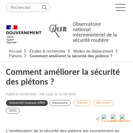
Passer
Plan
au
du
Menu
contenu
site
Observatoire
national
interministériel de la
sécurité routière
Navigation
Accueil
Études & recherches
Modes de déplacement
principale
Piétons
Comment améliorer la sécurité des piétons ?
Comment améliorer la sécurité
des piétons ?
Publié le
15/06/2020
-
Mis à jour le 15/06/2020
Université Gustave Eiffel
Panorama
Piétons
Blessures
2015
L'amélioration de la sécurité des piétons est couramment au