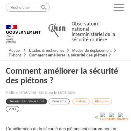
Passer
Plan
au
du
Menu
contenu
site
Observatoire
national
interministériel de la
sécurité routière
Navigation
Accueil
Études & recherches
Modes de déplacement
principale
Piétons
Comment améliorer la sécurité des piétons ?
Comment améliorer la sécurité
des piétons ?
Publié le
15/06/2020
-
Mis à jour le 15/06/2020
Université Gustave Eiffel
Panorama
Piétons
Blessures
2015
L'amélioration de la sécurité des piétons est couramment au