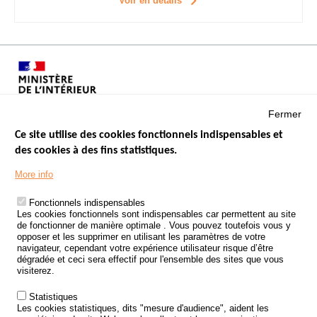
Voir en détails
Fermer
Ce site utilise des cookies fonctionnels indispensables et
des cookies à des fins statistiques.
Menu
LES SITES PUBLICS
More info
Footer
ÉTAT DE L’INSÉCURITÉ ROUTIÈRE
Fonctionnels indispensables
Les cookies fonctionnels sont indispensables car permettent au site
TRAITEMENT DES DONNÉES PERSONNELLES DES ACCIDENTS DE
de fonctionner de manière optimale . Vous pouvez toutefois vous y
LA ROUTE
opposer et les supprimer en utilisant les paramètres de votre
navigateur, cependant votre expérience utilisateur risque d’être
ETUDES ET RECHERCHES
dégradée et ceci sera effectif pour l'ensemble des sites que vous
visiterez.
APPEL À PROJETS
Statistiques
POLITIQUE DE SÉCURITÉ ROUTIÈRE
Les cookies statistiques, dits "mesure d'audience", aident les