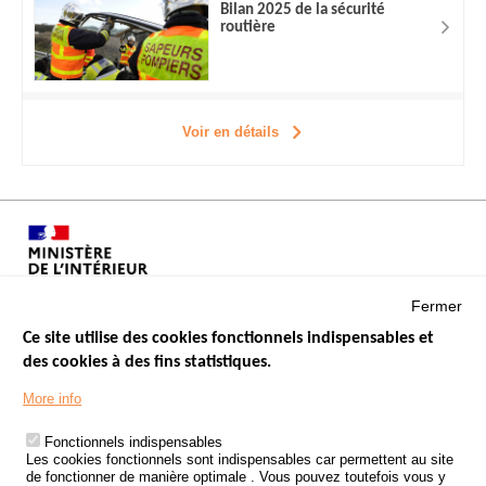
Bilan 2025 de la sécurité
routière
Voir en détails
Fermer
Ce site utilise des cookies fonctionnels indispensables et
des cookies à des fins statistiques.
Menu
LES SITES PUBLICS
More info
Footer
ÉTAT DE L’INSÉCURITÉ ROUTIÈRE
Fonctionnels indispensables
Les cookies fonctionnels sont indispensables car permettent au site
TRAITEMENT DES DONNÉES PERSONNELLES DES ACCIDENTS DE
de fonctionner de manière optimale . Vous pouvez toutefois vous y
LA ROUTE