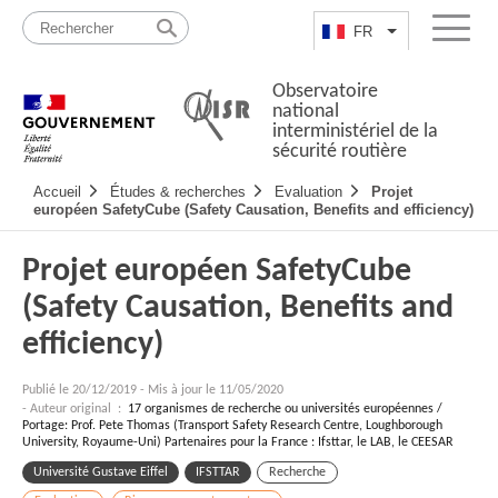
Passer
Plan
au
du
FR
Lister les actio
Menu
contenu
site
Observatoire
national
interministériel de la
sécurité routière
Navigation
Accueil
Études & recherches
Evaluation
Projet
principale
européen SafetyCube (Safety Causation, Benefits and efficiency)
Projet européen SafetyCube
(Safety Causation, Benefits and
efficiency)
Publié le
20/12/2019
-
Mis à jour le 11/05/2020
- Auteur original :
17 organismes de recherche ou universités européennes /
Portage: Prof. Pete Thomas (Transport Safety Research Centre, Loughborough
University, Royaume-Uni) Partenaires pour la France : Ifsttar, le LAB, le CEESAR
Université Gustave Eiffel
IFSTTAR
Recherche