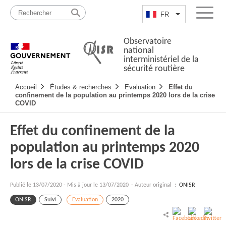
Passer
Plan
au
du
FR
Lister les actio
Menu
contenu
site
Observatoire
national
interministériel de la
sécurité routière
Navigation
Accueil
Études & recherches
Evaluation
Effet du
principale
confinement de la population au printemps 2020 lors de la crise
COVID
Effet du confinement de la
population au printemps 2020
lors de la crise COVID
Publié le
13/07/2020
-
Mis à jour le 13/07/2020
- Auteur original :
ONISR
ONISR
Suivi
Evaluation
2020