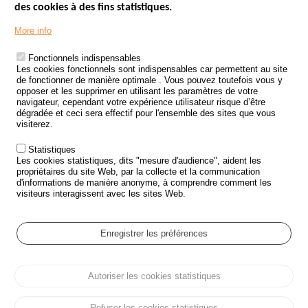
des cookies à des fins statistiques.
Menu
LES SITES PUBLICS
More info
Footer
ÉTAT DE L’INSÉCURITÉ ROUTIÈRE
Fonctionnels indispensables
Les cookies fonctionnels sont indispensables car permettent au site
TRAITEMENT DES DONNÉES PERSONNELLES DES ACCIDENTS DE
de fonctionner de manière optimale . Vous pouvez toutefois vous y
LA ROUTE
opposer et les supprimer en utilisant les paramètres de votre
navigateur, cependant votre expérience utilisateur risque d’être
ETUDES ET RECHERCHES
dégradée et ceci sera effectif pour l'ensemble des sites que vous
visiterez.
APPEL À PROJETS
Statistiques
POLITIQUE DE SÉCURITÉ ROUTIÈRE
Les cookies statistiques, dits "mesure d'audience", aident les
propriétaires du site Web, par la collecte et la communication
d'informations de manière anonyme, à comprendre comment les
Outils
AGENDA
visiteurs interagissent avec les sites Web.
FAQ
GLOSSAIRE
Enregistrer les préférences
Cookie settings
Autoriser les cookies statistiques
Menu
Plan du site
Protection des données personnelles et Cookies
Pied
Gérer les cookies
Accessibilité
Mentions légales
de
Refuser les cookies statistiques