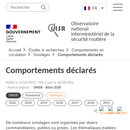
Passer
Plan
au
du
FR
Lister les actio
Menu
contenu
site
Observatoire
national
interministériel de la
sécurité routière
Navigation
Accueil
Études & recherches
Comportements en
principale
circulation
Sondages
Comportements déclarés
Comportements déclarés
Publié le
15/02/2019
-
Mis à jour le 16/09/2022
- Auteur original :
ONISR - Bilan 2018
ONISR
Panorama
Sondages
2022
2020
2019
2018
2017
2016
2015
De nombreux sondages sont organisés par divers
commanditaires, publics ou privés. Les thématiques traitées