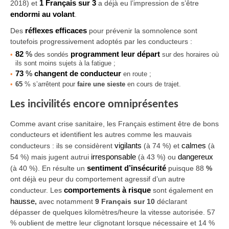
2018) et
1 Français sur 3
a déjà eu l’impression de s’être
endormi au volant
.
Des
réflexes efficaces
pour prévenir la somnolence sont
toutefois progressivement adoptés par les conducteurs :
82
%
programment leur départ
des sondés
sur des horaires où
ils sont moins sujets à la fatigue ;
73
%
changent de conducteur
en route ;
65
% s’arrêtent pour
faire une sieste
en cours de trajet.
Les incivilités encore omniprésentes
Comme avant crise sanitaire, les Français estiment être de bons
conducteurs et identifient les autres comme les mauvais
conducteurs :
ils se considèrent
vigilants
(à 74 %) et
calmes
(à
54 %) mais jugent autrui
irresponsable
(à 43 %) ou
dangereux
(à 40 %). En résulte un
sentiment d’insécurité
puisque 88
%
ont déjà eu peur du comportement agressif
d’un autre
conducteur. Les
comportements à risque
sont également en
hausse
,
avec notamment
9 Français sur 10
déclarant
dépasser de quelques kilomètres/heure la vitesse autorisée. 57
% oublient de mettre leur clignotant lorsque nécessaire et 14 %