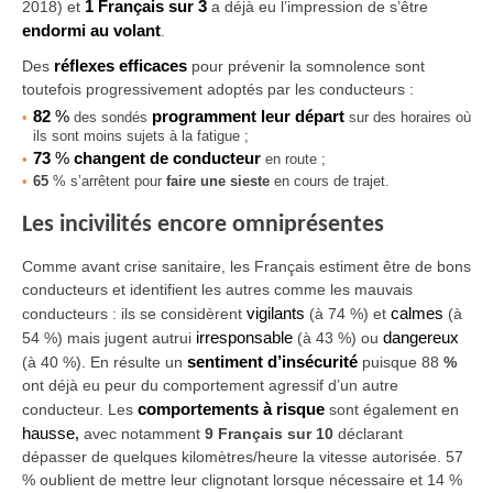
2018) et
1 Français sur 3
a déjà eu l’impression de s’être
endormi au volant
.
Des
réflexes efficaces
pour prévenir la somnolence sont
toutefois progressivement adoptés par les conducteurs :
82
%
programment leur départ
des sondés
sur des horaires où
ils sont moins sujets à la fatigue ;
73
%
changent de conducteur
en route ;
65
% s’arrêtent pour
faire une sieste
en cours de trajet.
Les incivilités encore omniprésentes
Comme avant crise sanitaire, les Français estiment être de bons
conducteurs et identifient les autres comme les mauvais
conducteurs :
ils se considèrent
vigilants
(à 74 %) et
calmes
(à
54 %) mais jugent autrui
irresponsable
(à 43 %) ou
dangereux
(à 40 %). En résulte un
sentiment d’insécurité
puisque 88
%
ont déjà eu peur du comportement agressif
d’un autre
conducteur. Les
comportements à risque
sont également en
hausse
,
avec notamment
9 Français sur 10
déclarant
dépasser de quelques kilomètres/heure la vitesse autorisée. 57
% oublient de mettre leur clignotant lorsque nécessaire et 14 %