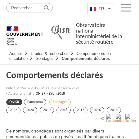
Passer
Plan
au
du
FR
Lister les actio
Menu
contenu
site
Observatoire
national
interministériel de la
sécurité routière
Navigation
Accueil
Études & recherches
Comportements en
principale
circulation
Sondages
Comportements déclarés
Comportements déclarés
Publié le
15/02/2019
-
Mis à jour le 16/09/2022
- Auteur original :
ONISR - Bilan 2018
ONISR
Panorama
Sondages
2022
2020
2019
2018
2017
2016
2015
De nombreux sondages sont organisés par divers
commanditaires, publics ou privés. Les thématiques traitées