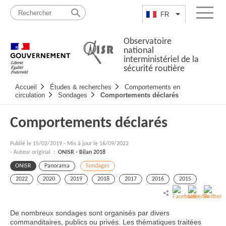
Passer
Plan
au
du
FR
Lister les actio
Menu
contenu
site
Observatoire
national
interministériel de la
sécurité routière
Navigation
Accueil
Études & recherches
Comportements en
principale
circulation
Sondages
Comportements déclarés
Comportements déclarés
Publié le
15/02/2019
-
Mis à jour le 16/09/2022
- Auteur original :
ONISR - Bilan 2018
ONISR
Panorama
Sondages
2022
2020
2019
2018
2017
2016
2015
De nombreux sondages sont organisés par divers
commanditaires, publics ou privés. Les thématiques traitées