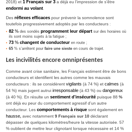
2018) et
1 Français sur 3
a déjà eu l’impression de s’être
endormi au volant
.
Des
réflexes efficaces
pour prévenir la somnolence sont
toutefois progressivement adoptés par les conducteurs :
82
%
programment leur départ
des sondés
sur des horaires où
ils sont moins sujets à la fatigue ;
73
%
changent de conducteur
en route ;
65
% s’arrêtent pour
faire une sieste
en cours de trajet.
Les incivilités encore omniprésentes
Comme avant crise sanitaire, les Français estiment être de bons
conducteurs et identifient les autres comme les mauvais
conducteurs :
ils se considèrent
vigilants
(à 74 %) et
calmes
(à
54 %) mais jugent autrui
irresponsable
(à 43 %) ou
dangereux
(à 40 %). En résulte un
sentiment d’insécurité
puisque 88
%
ont déjà eu peur du comportement agressif
d’un autre
conducteur. Les
comportements à risque
sont également en
hausse
,
avec notamment
9 Français sur 10
déclarant
dépasser de quelques kilomètres/heure la vitesse autorisée. 57
% oublient de mettre leur clignotant lorsque nécessaire et 14 %