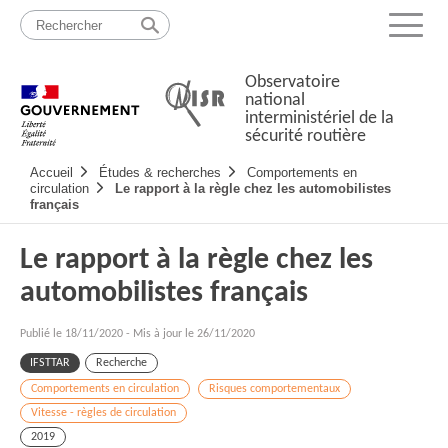
Passer
Plan
au
du
Menu
contenu
site
Observatoire
national
interministériel de la
sécurité routière
Navigation
Accueil
Études & recherches
Comportements en
principale
circulation
Le rapport à la règle chez les automobilistes
français
Le rapport à la règle chez les
automobilistes français
Publié le
18/11/2020
-
Mis à jour le 26/11/2020
IFSTTAR
Recherche
Comportements en circulation
Risques comportementaux
Vitesse - règles de circulation
2019