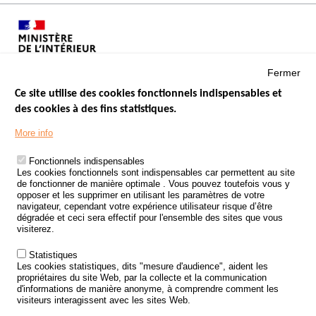
Fermer
Ce site utilise des cookies fonctionnels indispensables et
des cookies à des fins statistiques.
Menu
LES SITES PUBLICS
More info
Footer
ÉTAT DE L’INSÉCURITÉ ROUTIÈRE
Fonctionnels indispensables
Les cookies fonctionnels sont indispensables car permettent au site
TRAITEMENT DES DONNÉES PERSONNELLES DES ACCIDENTS DE
de fonctionner de manière optimale . Vous pouvez toutefois vous y
LA ROUTE
opposer et les supprimer en utilisant les paramètres de votre
navigateur, cependant votre expérience utilisateur risque d’être
ETUDES ET RECHERCHES
dégradée et ceci sera effectif pour l'ensemble des sites que vous
visiterez.
APPEL À PROJETS
Statistiques
POLITIQUE DE SÉCURITÉ ROUTIÈRE
Les cookies statistiques, dits "mesure d'audience", aident les
propriétaires du site Web, par la collecte et la communication
d'informations de manière anonyme, à comprendre comment les
Outils
AGENDA
visiteurs interagissent avec les sites Web.
FAQ