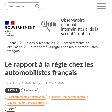
Passer
Plan
au
du
Menu
contenu
site
Observatoire
national
interministériel de la
sécurité routière
Navigation
Accueil
Études & recherches
Comportements en
principale
circulation
Le rapport à la règle chez les automobilistes
français
Le rapport à la règle chez les
automobilistes français
Publié le
18/11/2020
-
Mis à jour le 26/11/2020
IFSTTAR
Recherche
Comportements en circulation
Risques comportementaux
Vitesse - règles de circulation
2019