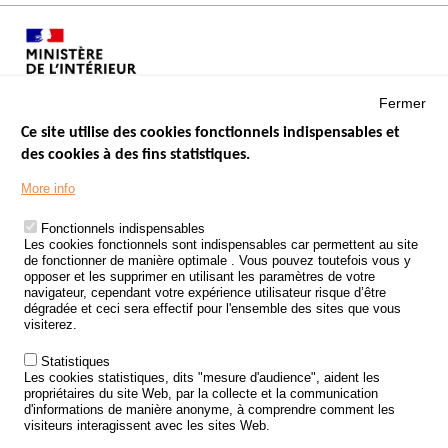
Fermer
Ce site utilise des cookies fonctionnels indispensables et
des cookies à des fins statistiques.
Menu
LES SITES PUBLICS
More info
Footer
ÉTAT DE L’INSÉCURITÉ ROUTIÈRE
Fonctionnels indispensables
Les cookies fonctionnels sont indispensables car permettent au site
TRAITEMENT DES DONNÉES PERSONNELLES DES ACCIDENTS DE
de fonctionner de manière optimale . Vous pouvez toutefois vous y
LA ROUTE
opposer et les supprimer en utilisant les paramètres de votre
navigateur, cependant votre expérience utilisateur risque d’être
ETUDES ET RECHERCHES
dégradée et ceci sera effectif pour l'ensemble des sites que vous
visiterez.
APPEL À PROJETS
Statistiques
POLITIQUE DE SÉCURITÉ ROUTIÈRE
Les cookies statistiques, dits "mesure d'audience", aident les
propriétaires du site Web, par la collecte et la communication
d'informations de manière anonyme, à comprendre comment les
Outils
AGENDA
visiteurs interagissent avec les sites Web.
FAQ