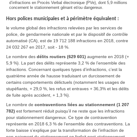
d’infractions en Procès Verbal électronique (PVe), dont 5,9 millions
concernent le stationnement gênant et/ou dangereux.
Hors polices municipales et à périmètre équivalent :
le volume global des infractions relevées par les services de
police, de gendarmerie nationale et par le dispositif de contrôle
automatisé (CA), est de 19 712 188 infractions en 2018, contre
24 032 267 en 2017, soit - 18 %.
Le nombre des
délits routiers (629 601)
augmente en 2018 (+
5,9 %). La part des délits représente 3,2 % de l’ensemble des
infractions. Concernant quelques types d’infractions, c’est la
quatrième année de hausse traduisant un durcissement de
certains comportements délictuels (notamment les usages de
stupéfiants, + 29,0 %, les refus et entraves + 36,3% et les délits
de fuite après accident, + 1,3 %).
Le nombre de
contraventions liées au stationnement (1 207
782)
est fortement réduit puisqu’il ne reste que les infractions
pour stationnement dangereux. Ce type de contravention
représente en 2018 6,3 % de l’ensemble des contraventions. La
forte baisse s’explique par la transformation de l’infraction de
non-paiement du stationnement en forfait post-stationnement,