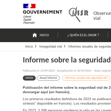
Pasar
Mapa
al
web
contenido
Observat
vial
Navigation
principale
INICIO
¿ QUIÉN ES EL ONISR ?
Inicio
Inseguridad vial
Informes anuales de segurida
Informe sobre la seguridad
Publicación el
13/09/2024
-
Actualización el 16/09/2024
- Autor origina
ONISR
Anual informe
Informes anuales de seguridad vial
Publicación del informe sobre la seguridad vial de 
descargar aquí (en francés).
Los primeros resultados definitivos de 2023 se publica
síntesis" disponible en francés). Los resultados provisi
En 2023, 3.398 personas perdieron la vida en las carrete