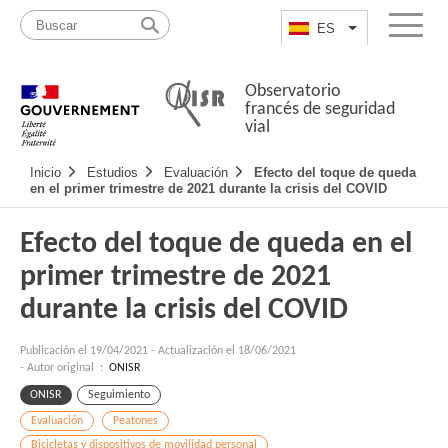
Pasar
Mapa
al
web
ES
List additional a
Menu
contenido
Observatorio
francés de seguridad
vial
Navigation
Inicio
Estudios
Evaluación
Efecto del toque de queda
principale
en el primer trimestre de 2021 durante la crisis del COVID
Efecto del toque de queda en el
primer trimestre de 2021
durante la crisis del COVID
Publicación el
19/04/2021
-
Actualización el 18/06/2021
- Autor original :
ONISR
ONISR
Seguimiento
Evaluación
Peatones
Bicicletas y dispositivos de movilidad personal