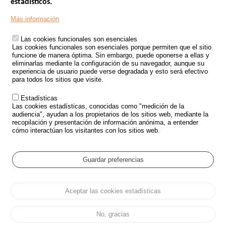
estadísticos.
Menu
SITIOS DE GOBIERNO
Footer
Más información
INSEGURIDAD VIAL
Las cookies funcionales son esenciales
TRATAMIENTO DE DATOS PERSONALES PROCEDENTES DE
Las cookies funcionales son esenciales porque permiten que el sitio
ACCIDENTES DE TRÁFICO
funcione de manera óptima. Sin embargo, puede oponerse a ellas y
eliminarlas mediante la configuración de su navegador, aunque su
ESTUDIOS
experiencia de usuario puede verse degradada y esto será efectivo
para todos los sitios que visite.
CONVOCATORIA DE PROYECTOS DE ESTUDIOS
Estadísticas
POLÍTICA DE SEGURIDAD VIAL
Las cookies estadísticas, conocidas como "medición de la
audiencia", ayudan a los propietarios de los sitios web, mediante la
recopilación y presentación de información anónima, a entender
Outils
EVENTOS
cómo interactúan los visitantes con los sitios web.
PREGUNTAS MÁS FRECUENTES
GLOSARIO
Guardar preferencias
Cookie settings
Aceptar las cookies estadísticas
Menu
Mapa del sitio
Protección de datos y Cookies
Administrar las cookies
Pied
Accesibilidad
Aviso legal
de
No, gracias
page
Todos los derechos reservados 2026