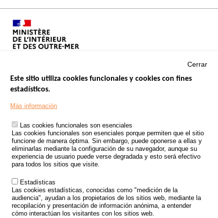
Cerrar
Este sitio utiliza cookies funcionales y cookies con fines
estadísticos.
Menu
SITIOS DE GOBIERNO
Footer
Más información
INSEGURIDAD VIAL
Las cookies funcionales son esenciales
TRATAMIENTO DE DATOS PERSONALES PROCEDENTES DE
Las cookies funcionales son esenciales porque permiten que el sitio
ACCIDENTES DE TRÁFICO
funcione de manera óptima. Sin embargo, puede oponerse a ellas y
eliminarlas mediante la configuración de su navegador, aunque su
ESTUDIOS
experiencia de usuario puede verse degradada y esto será efectivo
para todos los sitios que visite.
CONVOCATORIA DE PROYECTOS DE ESTUDIOS
Estadísticas
POLÍTICA DE SEGURIDAD VIAL
Las cookies estadísticas, conocidas como "medición de la
audiencia", ayudan a los propietarios de los sitios web, mediante la
recopilación y presentación de información anónima, a entender
Outils
EVENTOS
cómo interactúan los visitantes con los sitios web.