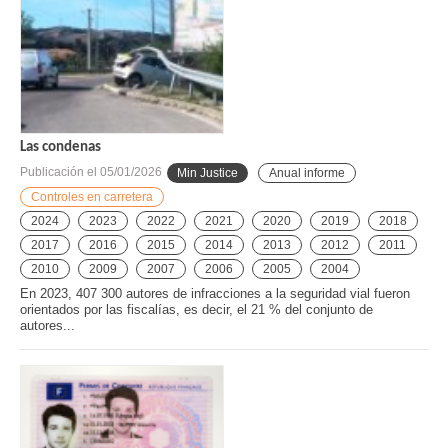
Las condenas
Publicación el
05/01/2026
Min Justice
Anual informe
Controles en carretera
2024
2023
2022
2021
2020
2019
2018
2017
2016
2015
2014
2013
2012
2011
2010
2009
2007
2006
2005
2004
En 2023, 407 300 autores de infracciones a la seguridad vial fueron
orientados por las fiscalías, es decir, el 21 % del conjunto de
autores...