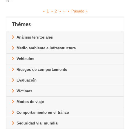
la...
Current
1
Página
2
Next
››
Last
Pasado »
Pagination
page
page
page
Thèmes
Análisis territoriales
Medio ambiente e infraestructura
Vehículos
Riesgos de comportamiento
Evaluación
Víctimas
Modos de viaje
Comportamiento en el tráfico
Seguridad vial mundial