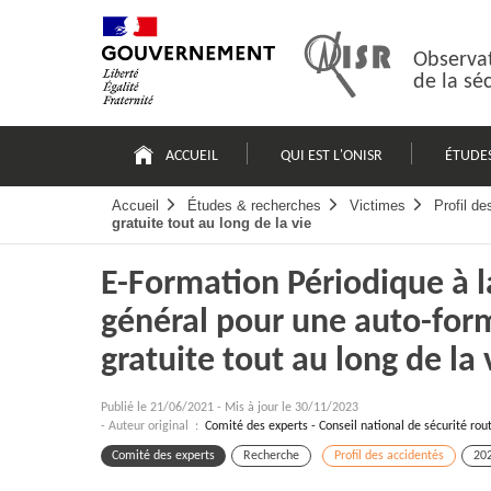
Passer
Plan
au
du
contenu
site
Observat
de la sé
Navigation
principale
ACCUEIL
QUI EST L'ONISR
ÉTUDE
Accueil
Études & recherches
Victimes
Profil d
gratuite tout au long de la vie
E-Formation Périodique à l
général pour une auto-form
gratuite tout au long de la 
Publié le
21/06/2021
-
Mis à jour le 30/11/2023
- Auteur original :
Comité des experts - Conseil national de sécurité rou
Comité des experts
Recherche
Profil des accidentés
20