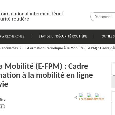
oire national interministériel
curité routière
S & RECHERCHES
ÉTAT DE L'INSÉCURITÉ ROUTIÈRE
OUTILS S
es accidentés
E-Formation Périodique à la Mobilité (E-FPM) : Cadre gén
a Mobilité (E-FPM) : Cadre
ation à la mobilité en ligne
vie
tière
21