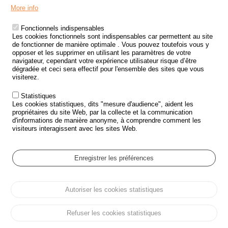
Menu
LES SITES PUBLICS
More info
Footer
ÉTAT DE L’INSÉCURITÉ ROUTIÈRE
Fonctionnels indispensables
Les cookies fonctionnels sont indispensables car permettent au site
TRAITEMENT DES DONNÉES PERSONNELLES DES ACCIDENTS DE
de fonctionner de manière optimale . Vous pouvez toutefois vous y
LA ROUTE
opposer et les supprimer en utilisant les paramètres de votre
navigateur, cependant votre expérience utilisateur risque d’être
ETUDES ET RECHERCHES
dégradée et ceci sera effectif pour l'ensemble des sites que vous
visiterez.
APPEL À PROJETS
Statistiques
POLITIQUE DE SÉCURITÉ ROUTIÈRE
Les cookies statistiques, dits "mesure d'audience", aident les
propriétaires du site Web, par la collecte et la communication
d'informations de manière anonyme, à comprendre comment les
Outils
AGENDA
visiteurs interagissent avec les sites Web.
FAQ
GLOSSAIRE
Enregistrer les préférences
Cookie settings
Autoriser les cookies statistiques
Menu
Plan du site
Protection des données personnelles et Cookies
Pied
Gérer les cookies
Accessibilité
Mentions légales
de
Refuser les cookies statistiques
page
Tous droits réservés © ONISR 2026