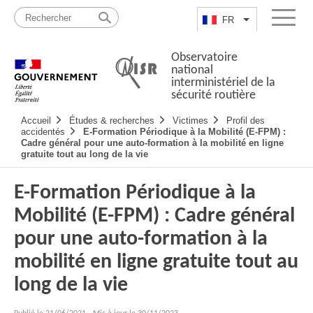
Passer
Plan
au
du
FR
Lister les actio
Menu
contenu
site
Observatoire
national
interministériel de la
sécurité routière
Navigation
Accueil
Études & recherches
Victimes
Profil des
principale
accidentés
E-Formation Périodique à la Mobilité (E-FPM) :
Cadre général pour une auto-formation à la mobilité en ligne
gratuite tout au long de la vie
E-Formation Périodique à la
Mobilité (E-FPM) : Cadre général
pour une auto-formation à la
mobilité en ligne gratuite tout au
long de la vie