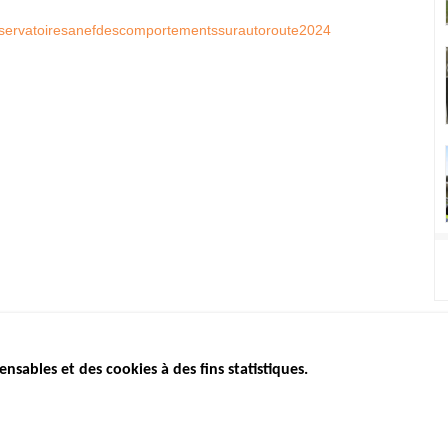
lobservatoiresanefdescomportementssurautoroute2024
ensables et des cookies à des fins statistiques.
ICS
ÉTAT DE L’INSÉCURITÉ
ETUDES ET
ROUTIÈRE
APPEL À P
Baromètre mensuel
.gouv.fr
Bilan annuel sécurité routière