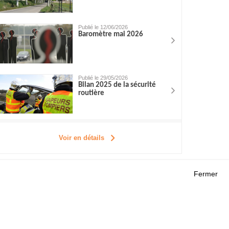
Publié le 12/06/2026
Baromètre mai 2026
Publié le 29/05/2026
Bilan 2025 de la sécurité
routière
Voir en détails
Fermer
Outils
 RECHERCHES
AGENDA
FAQ
ROJETS
GLOSSAIRE