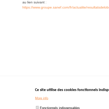
au lien suivant :
https://www.groupe.sanef.com/fr/actualite/resultatsde
Ce site utilise des cookies fonctionnels indisp
Menu
LES SITES PUBL
Footer
More info
www.data.gouv.fr
www.gouvernement
Fonctionnels indispensables