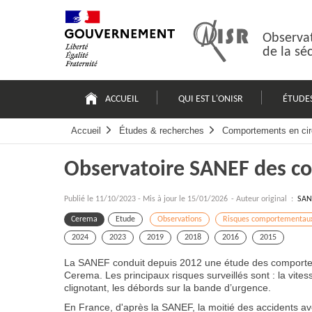
Passer
Plan
au
du
contenu
site
Observat
de la sé
Navigation
principale
ACCUEIL
QUI EST L'ONISR
ÉTUDE
Accueil
Études & recherches
Comportements en cir
Observatoire SANEF des c
Publié le
11/10/2023
-
Mis à jour le 15/01/2026
- Auteur original :
SAN
Cerema
Etude
Observations
Risques comportementau
2024
2023
2019
2018
2016
2015
La SANEF conduit depuis 2012 une étude des comporteme
Cerema. Les principaux risques surveillés sont : la vites
clignotant, les débords sur la bande d’urgence.
En France, d'après la SANEF, la moitié des accidents av