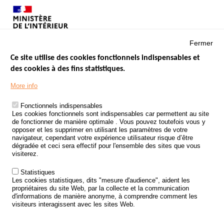
Fermer
Ce site utilise des cookies fonctionnels indispensables et
des cookies à des fins statistiques.
Menu
LES SITES PUBLICS
More info
Footer
ÉTAT DE L’INSÉCURITÉ ROUTIÈRE
Fonctionnels indispensables
Les cookies fonctionnels sont indispensables car permettent au site
TRAITEMENT DES DONNÉES PERSONNELLES DES ACCIDENTS DE
de fonctionner de manière optimale . Vous pouvez toutefois vous y
LA ROUTE
opposer et les supprimer en utilisant les paramètres de votre
navigateur, cependant votre expérience utilisateur risque d’être
ETUDES ET RECHERCHES
dégradée et ceci sera effectif pour l'ensemble des sites que vous
visiterez.
APPEL À PROJETS
Statistiques
POLITIQUE DE SÉCURITÉ ROUTIÈRE
Les cookies statistiques, dits "mesure d'audience", aident les
propriétaires du site Web, par la collecte et la communication
d'informations de manière anonyme, à comprendre comment les
Outils
AGENDA
visiteurs interagissent avec les sites Web.
FAQ