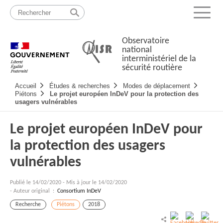
Passer
Plan
au
du
Menu
contenu
site
Observatoire
national
interministériel de la
sécurité routière
Navigation
Accueil
Études & recherches
Modes de déplacement
principale
Piétons
Le projet européen InDeV pour la protection des
usagers vulnérables
Le projet européen InDeV pour
la protection des usagers
vulnérables
Publié le
14/02/2020
-
Mis à jour le 14/02/2020
- Auteur original :
Consortium InDeV
Recherche
Piétons
2018