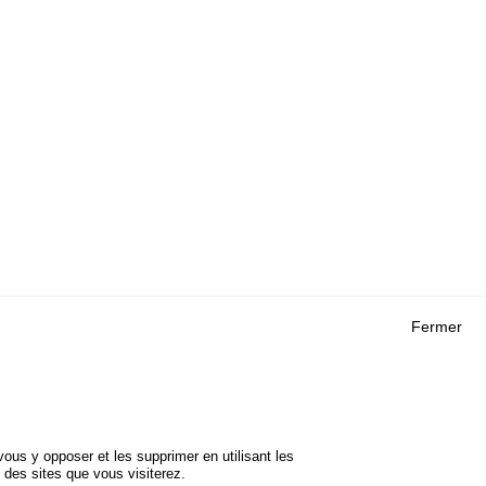
Fermer
Outils
 RECHERCHES
AGENDA
FAQ
ROJETS
GLOSSAIRE
DE SÉCURITÉ
ous y opposer et les supprimer en utilisant les
Cookie settings
 des sites que vous visiterez.