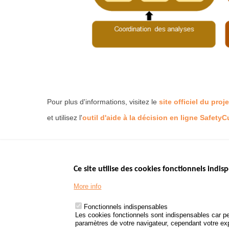
Pour plus d'informations, visitez le
site officiel du pro
et utilisez l'
outil d'aide à la décision en ligne Safety
Ce site utilise des cookies fonctionnels indisp
Menu
LES SITES PUBL
Footer
More info
www.data.gouv.fr
www.gouvernement
Fonctionnels indispensables
www.legifrance.go
Les cookies fonctionnels sont indispensables car pe
paramètres de votre navigateur, cependant votre expé
www.service-public