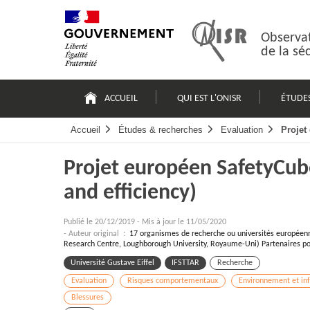
Passer
Plan
au
du
contenu
site
Observat
de la sé
Navigation
principale
ACCUEIL
QUI EST L'ONISR
ÉTUDE
Accueil
Études & recherches
Evaluation
Projet
Projet européen SafetyCube
and efficiency)
Publié le
20/12/2019
-
Mis à jour le 11/05/2020
- Auteur original :
17 organismes de recherche ou universités européenn
Research Centre, Loughborough University, Royaume-Uni) Partenaires pour
Université Gustave Eiffel
IFSTTAR
Recherche
Evaluation
Risques comportementaux
Environnement et inf
Blessures