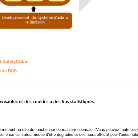
jet SafetyCube
.
Cube DSS
ensables et des cookies à des fins statistiques.
ICS
ÉTAT DE L’INSÉCURITÉ
ETUDES ET
ROUTIÈRE
APPEL À P
Baromètre mensuel
.gouv.fr
Bilan annuel sécurité routière
POLITIQUE 
uv.fr
rmettent au site de fonctionner de manière optimale . Vous pouvez toutefois v
ROUTIÈRE
Bilan annuel des infractions
rience utilisateur risque d’être dégradée et ceci sera effectif pour l'ensemble
.fr