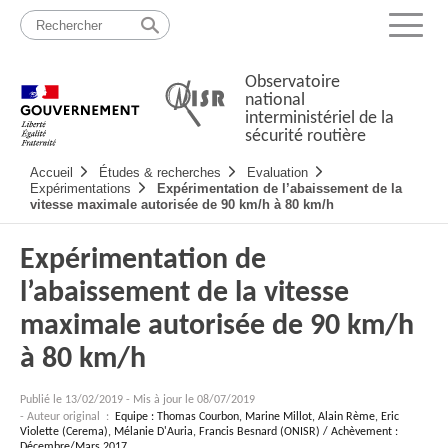
Passer
Plan
au
du
Menu
contenu
site
Observatoire
national
interministériel de la
sécurité routière
Navigation
Accueil
Études & recherches
Evaluation
principale
Expérimentations
Expérimentation de l’abaissement de la
vitesse maximale autorisée de 90 km/h à 80 km/h
Expérimentation de
l’abaissement de la vitesse
maximale autorisée de 90 km/h
à 80 km/h
Publié le
13/02/2019
-
Mis à jour le 08/07/2019
- Auteur original :
Equipe : Thomas Courbon, Marine Millot, Alain Rème, Eric
Violette (Cerema), Mélanie D'Auria, Francis Besnard (ONISR) / Achèvement :
Décembre/Mars 2017