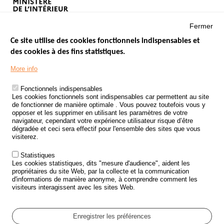
Fermer
Ce site utilise des cookies fonctionnels indispensables et
des cookies à des fins statistiques.
Menu
LES SITES PUBLICS
More info
Footer
ÉTAT DE L’INSÉCURITÉ ROUTIÈRE
Fonctionnels indispensables
Les cookies fonctionnels sont indispensables car permettent au site
TRAITEMENT DES DONNÉES PERSONNELLES DES ACCIDENTS DE
de fonctionner de manière optimale . Vous pouvez toutefois vous y
LA ROUTE
opposer et les supprimer en utilisant les paramètres de votre
navigateur, cependant votre expérience utilisateur risque d’être
ETUDES ET RECHERCHES
dégradée et ceci sera effectif pour l'ensemble des sites que vous
visiterez.
APPEL À PROJETS
Statistiques
POLITIQUE DE SÉCURITÉ ROUTIÈRE
Les cookies statistiques, dits "mesure d'audience", aident les
propriétaires du site Web, par la collecte et la communication
d'informations de manière anonyme, à comprendre comment les
Outils
AGENDA
visiteurs interagissent avec les sites Web.
FAQ
GLOSSAIRE
Enregistrer les préférences