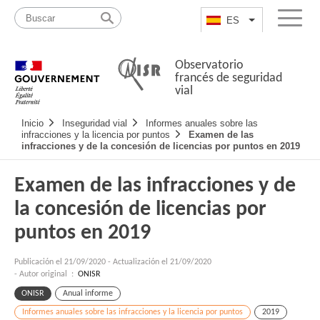
Pasar
Mapa
al
web
ES
List additional a
Menu
contenido
Observatorio
francés de seguridad
vial
Navigation
Inicio
Inseguridad vial
Informes anuales sobre las
principale
infracciones y la licencia por puntos
Examen de las
infracciones y de la concesión de licencias por puntos en 2019
Examen de las infracciones y de
la concesión de licencias por
puntos en 2019
Publicación el
21/09/2020
-
Actualización el 21/09/2020
- Autor original :
ONISR
ONISR
Anual informe
Informes anuales sobre las infracciones y la licencia por puntos
2019