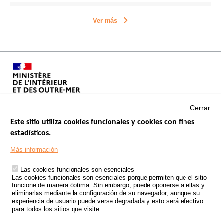
Ver más
Cerrar
Este sitio utiliza cookies funcionales y cookies con fines
estadísticos.
Menu
SITIOS DE GOBIERNO
Footer
Más información
INSEGURIDAD VIAL
Las cookies funcionales son esenciales
TRATAMIENTO DE DATOS PERSONALES PROCEDENTES DE
Las cookies funcionales son esenciales porque permiten que el sitio
ACCIDENTES DE TRÁFICO
funcione de manera óptima. Sin embargo, puede oponerse a ellas y
eliminarlas mediante la configuración de su navegador, aunque su
ESTUDIOS
experiencia de usuario puede verse degradada y esto será efectivo
para todos los sitios que visite.
CONVOCATORIA DE PROYECTOS DE ESTUDIOS