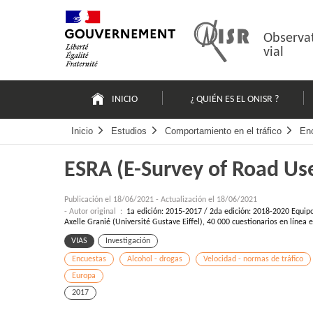
Pasar
Mapa
al
web
contenido
Observat
vial
Navigation
principale
INICIO
¿ QUIÉN ES EL ONISR ?
Inicio
Estudios
Comportamiento en el tráfico
En
ESRA (E-Survey of Road Use
Publicación el
18/06/2021
-
Actualización el 18/06/2021
- Autor original :
1a edición: 2015-2017 / 2da edición: 2018-2020 Equipo 
Axelle Granié (Université Gustave Eiffel), 40 000 cuestionarios en línea
VIAS
Investigación
Encuestas
Alcohol - drogas
Velocidad - normas de tráfico
Europa
2017