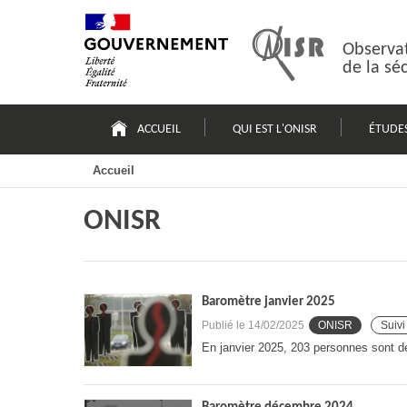
Passer
Plan
au
du
contenu
site
Observat
de la sé
Navigation
principale
ACCUEIL
QUI EST L'ONISR
ÉTUDE
Accueil
ONISR
Baromètre janvier 2025
Publié le
14/02/2025
ONISR
Suivi
En janvier 2025, 203 personnes sont dé