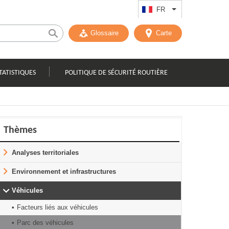
FR
Lister les actions
Glossaire
Carte
TATISTIQUES
POLITIQUE DE SÉCURITÉ ROUTIÈRE
Thèmes
Analyses territoriales
Environnement et infrastructures
Véhicules
Facteurs liés aux véhicules
Parc des véhicules