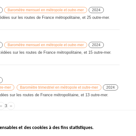
Baromètre mensuel en métropole et outre-mer
2024
ées sur les routes de France métropolitaine, et 25 outre-mer.
Baromètre mensuel en métropole et outre-mer
2024
cédées sur les routes de France métropolitaine, et 15 outre-mer.
tre-mer
Baromètre trimestriel en métropole et outre-mer
2024
ées sur les routes de France métropolitaine, et 13 outre-mer.
‹‹
Page
3
››
Page
Page
Pagination
précédente
suivante
ensables et des cookies à des fins statistiques.
ICS
ÉTAT DE L’INSÉCURITÉ
ETUDES ET