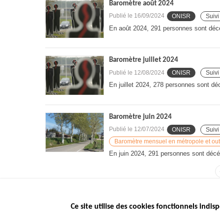
Baromètre août 2024
Publié le
16/09/2024
ONISR
Suivi
En août 2024, 291 personnes sont décéd
Baromètre juillet 2024
Publié le
12/08/2024
ONISR
Suivi
En juillet 2024, 278 personnes sont dé
Baromètre juin 2024
Publié le
12/07/2024
ONISR
Suivi
Baromètre mensuel en métropole et ou
En juin 2024, 291 personnes sont décéd
Ce site utilise des cookies fonctionnels indisp
Menu
LES SITES PUBL