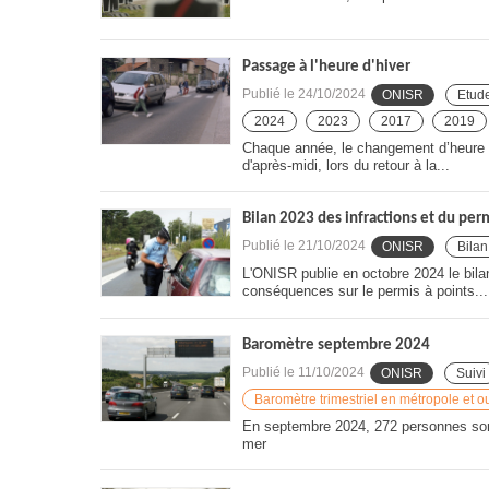
Passage à l'heure d'hiver
Publié le
24/10/2024
ONISR
Etud
2024
2023
2017
2019
Chaque année, le changement d’heure se
d'après-midi, lors du retour à la...
Bilan 2023 des infractions et du perm
Publié le
21/10/2024
ONISR
Bilan
L'ONISR publie en octobre 2024 le bilan
conséquences sur le permis à points...
Baromètre septembre 2024
Publié le
11/10/2024
ONISR
Suivi
Baromètre trimestriel en métropole et o
En septembre 2024, 272 personnes sont
mer