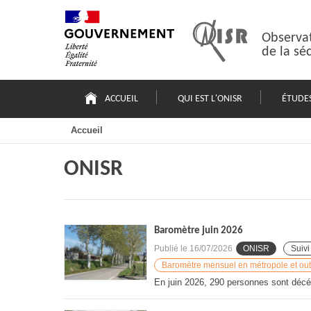
Passer
Plan
au
du
contenu
site
Observat
de la sé
Navigation
principale
ACCUEIL
QUI EST L'ONISR
ÉTUDE
Accueil
ONISR
Baromètre juin 2026
Publié le
16/07/2026
ONISR
Suivi
Baromètre mensuel en métropole et ou
En juin 2026, 290 personnes sont décéd