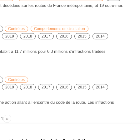
décédées sur les routes de France métropolitaine, et 19 outre-mer.
Contrôles
Comportements en circulation
2019
2018
2017
2016
2015
2014
ablit à 11,7 millions pour 6,3 millions d’infractions traitées
Contrôles
2019
2018
2017
2016
2015
2014
ne action allant à l’encontre du code de la route. Les infractions
Page
1
››
Page
Pagination
suivante