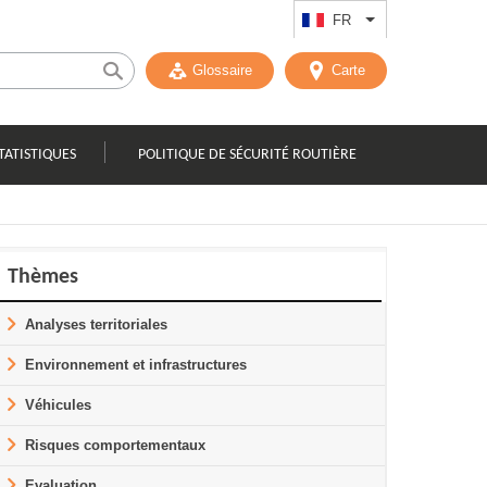
FR
Lister les actions
Glossaire
Carte
TATISTIQUES
POLITIQUE DE SÉCURITÉ ROUTIÈRE
Thèmes
Analyses territoriales
Environnement et infrastructures
Véhicules
Risques comportementaux
Evaluation