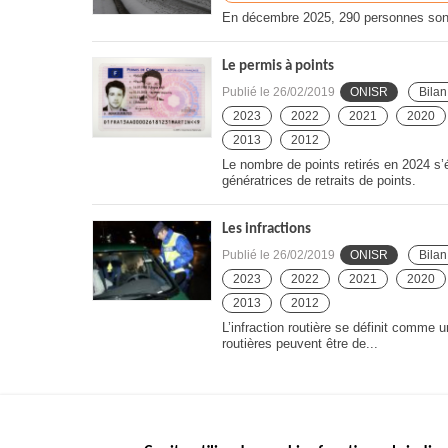
En décembre 2025, 290 personnes sont 
Le permis à points
Publié le
26/02/2019
ONISR
Bilan
2023
2022
2021
2020
2013
2012
Le nombre de points retirés en 2024 s’ét
génératrices de retraits de points.
Les infractions
Publié le
26/02/2019
ONISR
Bilan
2023
2022
2021
2020
2013
2012
L’infraction routière se définit comme u
routières peuvent être de...