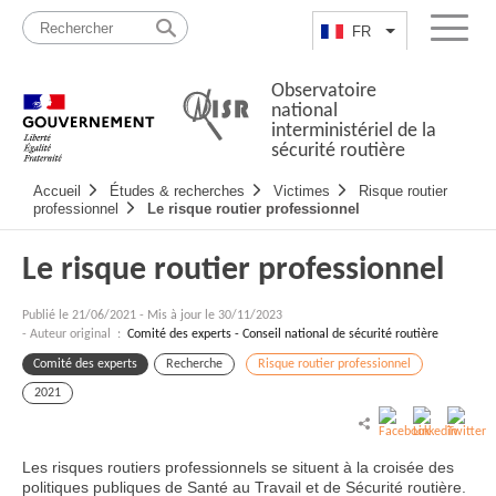
Passer
Plan
au
du
FR
Lister les actio
Menu
contenu
site
Observatoire
national
interministériel de la
sécurité routière
Navigation
Accueil
Études & recherches
Victimes
Risque routier
principale
professionnel
Le risque routier professionnel
Le risque routier professionnel
Publié le
21/06/2021
-
Mis à jour le 30/11/2023
- Auteur original :
Comité des experts - Conseil national de sécurité routière
Comité des experts
Recherche
Risque routier professionnel
2021
Les risques routiers professionnels se situent à la croisée des
politiques publiques de Santé au Travail et de Sécurité routière.