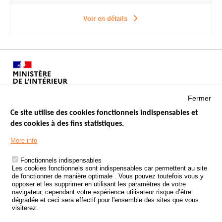
Voir en détails
Fermer
Ce site utilise des cookies fonctionnels indispensables et
des cookies à des fins statistiques.
Menu
LES SITES PUBLICS
More info
Footer
ÉTAT DE L’INSÉCURITÉ ROUTIÈRE
Fonctionnels indispensables
Les cookies fonctionnels sont indispensables car permettent au site
TRAITEMENT DES DONNÉES PERSONNELLES DES ACCIDENTS DE
de fonctionner de manière optimale . Vous pouvez toutefois vous y
LA ROUTE
opposer et les supprimer en utilisant les paramètres de votre
navigateur, cependant votre expérience utilisateur risque d’être
ETUDES ET RECHERCHES
dégradée et ceci sera effectif pour l'ensemble des sites que vous
visiterez.
APPEL À PROJETS