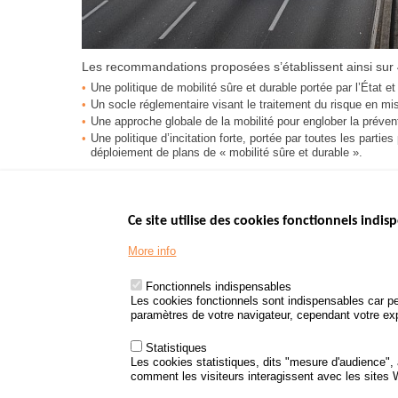
Les recommandations proposées s’établissent ainsi sur
Une politique de mobilité sûre et durable portée par l’État et
Un socle réglementaire visant le traitement du risque en mi
Une approche globale de la mobilité pour englober la préventi
Une politique d’incitation forte, portée par toutes les partie
déploiement de plans de « mobilité sûre et durable ».
Ce site utilise des cookies fonctionnels indisp
Menu
LES SITES PUBL
Footer
More info
www.data.gouv.fr
www.gouvernement
Fonctionnels indispensables
www.legifrance.go
Les cookies fonctionnels sont indispensables car pe
paramètres de votre navigateur, cependant votre expé
www.service-public
Statistiques
Les cookies statistiques, dits "mesure d'audience",
comment les visiteurs interagissent avec les sites