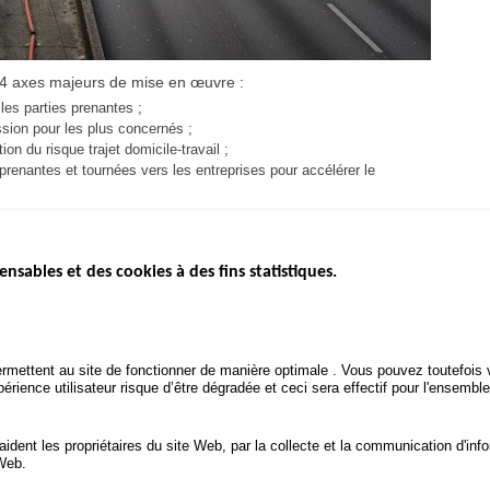
 4 axes majeurs de mise en œuvre :
 les parties prenantes ;
ssion pour les plus concernés ;
on du risque trajet domicile-travail ;
s prenantes et tournées vers les entreprises pour accélérer le
ensables et des cookies à des fins statistiques.
ICS
ÉTAT DE L’INSÉCURITÉ
ETUDES ET
ROUTIÈRE
APPEL À P
Baromètre mensuel
.gouv.fr
Bilan annuel sécurité routière
POLITIQUE 
uv.fr
rmettent au site de fonctionner de manière optimale . Vous pouvez toutefois v
ROUTIÈRE
Bilan annuel des infractions
rience utilisateur risque d’être dégradée et ceci sera effectif pour l'ensemble
.fr
TRAITEMENT DES DONNÉES
PERSONNELLES DES
 aident les propriétaires du site Web, par la collecte et la communication d'
ACCIDENTS DE LA ROUTE
 Web.