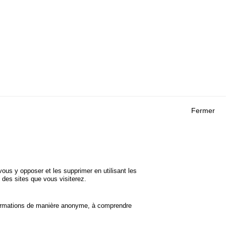
Fermer
Outils
 RECHERCHES
AGENDA
FAQ
ROJETS
GLOSSAIRE
DE SÉCURITÉ
ous y opposer et les supprimer en utilisant les
Cookie settings
 des sites que vous visiterez.
informations de manière anonyme, à comprendre