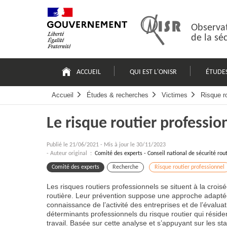
Passer
Plan
au
du
contenu
site
Observat
de la sé
Navigation
principale
ACCUEIL
QUI EST L'ONISR
ÉTUDE
Accueil
Études & recherches
Victimes
Risque ro
Le risque routier professio
Publié le
21/06/2021
-
Mis à jour le 30/11/2023
- Auteur original :
Comité des experts - Conseil national de sécurité rou
Comité des experts
Recherche
Risque routier professionnel
Les risques routiers professionnels se situent à la crois
routière. Leur prévention suppose une approche adaptée
connaissance de l’activité des entreprises et de l’évalua
déterminants professionnels du risque routier qui résid
travail. Basée sur cette analyse et s’appuyant sur les sta