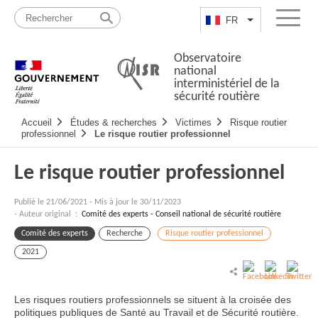
Passer
Plan
au
du
FR
Lister les actio
Menu
contenu
site
Observatoire
national
interministériel de la
sécurité routière
Navigation
Accueil
Études & recherches
Victimes
Risque routier
principale
professionnel
Le risque routier professionnel
Le risque routier professionnel
Publié le
21/06/2021
-
Mis à jour le 30/11/2023
- Auteur original :
Comité des experts - Conseil national de sécurité routière
Comité des experts
Recherche
Risque routier professionnel
2021
Les risques routiers professionnels se situent à la croisée des
politiques publiques de Santé au Travail et de Sécurité routière.