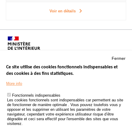
Voir en détails
Fermer
Ce site utilise des cookies fonctionnels indispensables et
des cookies à des fins statistiques.
Menu
LES SITES PUBLICS
More info
Footer
ÉTAT DE L’INSÉCURITÉ ROUTIÈRE
Fonctionnels indispensables
Les cookies fonctionnels sont indispensables car permettent au site
TRAITEMENT DES DONNÉES PERSONNELLES DES ACCIDENTS DE
de fonctionner de manière optimale . Vous pouvez toutefois vous y
LA ROUTE
opposer et les supprimer en utilisant les paramètres de votre
navigateur, cependant votre expérience utilisateur risque d’être
ETUDES ET RECHERCHES
dégradée et ceci sera effectif pour l'ensemble des sites que vous
visiterez.
APPEL À PROJETS