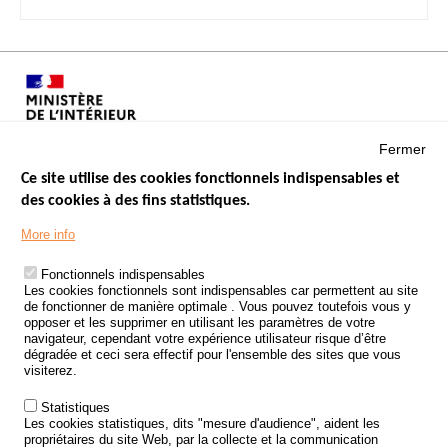
Fermer
Ce site utilise des cookies fonctionnels indispensables et
des cookies à des fins statistiques.
Menu
LES SITES PUBLICS
More info
Footer
ÉTAT DE L’INSÉCURITÉ ROUTIÈRE
Fonctionnels indispensables
Les cookies fonctionnels sont indispensables car permettent au site
TRAITEMENT DES DONNÉES PERSONNELLES DES ACCIDENTS DE
de fonctionner de manière optimale . Vous pouvez toutefois vous y
LA ROUTE
opposer et les supprimer en utilisant les paramètres de votre
navigateur, cependant votre expérience utilisateur risque d’être
ETUDES ET RECHERCHES
dégradée et ceci sera effectif pour l'ensemble des sites que vous
visiterez.
APPEL À PROJETS
Statistiques
POLITIQUE DE SÉCURITÉ ROUTIÈRE
Les cookies statistiques, dits "mesure d'audience", aident les
propriétaires du site Web, par la collecte et la communication