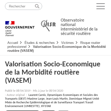
Passer
Plan
au
du
Menu
contenu
site
Observatoire
national
interministériel de la
sécurité routière
Navigation
Accueil
Études & recherches
Victimes
Risque routier
principale
professionnel
Valorisation Socio-Economique de la Morbidité
routière (VASEM)
Valorisation Socio-Economique
de la Morbidité routière
(VASEM)
Publié le
08/04/2019
-
Mis à jour le 08/04/2020
- Auteur original :
Laurent Carnis, Dynamiques Economiques et Sociales des
Transports (DEST) Maxime Large, Jean-Louis Martin, Dominique Mignot Unité
Mixte de Recherche Epidémiologique et de Surveillance Transport Travail
Environnement (UMRESTTE), IFFSTAR